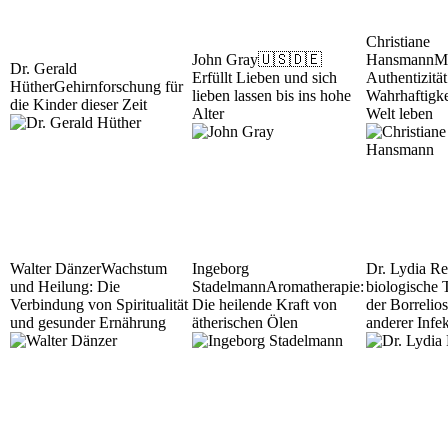
Christiane
John Gray
🇺🇸🇩🇪
Hansmann
M
Dr. Gerald
Erfüllt Lieben und sich
Authentizität
Hüther
Gehirnforschung für
lieben lassen bis ins hohe
Wahrhaftigke
die Kinder dieser Zeit
Alter
Welt leben
Walter Dänzer
Wachstum
Ingeborg
Dr. Lydia Re
und Heilung: Die
Stadelmann
Aromatherapie:
biologische 
Verbindung von Spiritualität
Die heilende Kraft von
der Borrelio
und gesunder Ernährung
ätherischen Ölen
anderer Infe