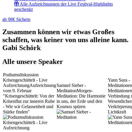
Alle Aufzeichnungen der Live Festival-Highlights
geschenkt
ab 98€ Sichern
Zusammen können wir etwas Großes
schaffen, was keiner von uns alleine kann.
Gabi Schörk
Alle unsere Speaker
Podiumsdiskussion
Krisengeschüttelt - Live
Yann Sura -
Aufzeichnung
Aufzeichnung
Samuel Sieber -
Meditatione
vom 9. Februar
Meditation
Morgen-
Meditationen
"Krisengeschüttelt: Von der
Meditation: Die Harmonie
Verbindung 
Krisenflut zur inneren Ruhe
in uns, der Erde und den
Wesentliche
- Wie wir Gelassenheit und
Kosmos spüren
Verkörperun
Stärke finden"
Lichtkraft