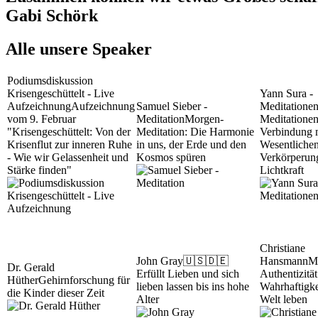
Gabi Schörk
Alle unsere Speaker
Podiumsdiskussion
Krisengeschüttelt - Live
Yann Sura -
Aufzeichnung
Aufzeichnung
Samuel Sieber -
Meditatione
vom 9. Februar
Meditation
Morgen-
Meditationen
"Krisengeschüttelt: Von der
Meditation: Die Harmonie
Verbindung 
Krisenflut zur inneren Ruhe
in uns, der Erde und den
Wesentliche
- Wie wir Gelassenheit und
Kosmos spüren
Verkörperun
Stärke finden"
Lichtkraft
Christiane
John Gray
🇺🇸🇩🇪
Hansmann
M
Dr. Gerald
Erfüllt Lieben und sich
Authentizität
Hüther
Gehirnforschung für
lieben lassen bis ins hohe
Wahrhaftigke
die Kinder dieser Zeit
Alter
Welt leben