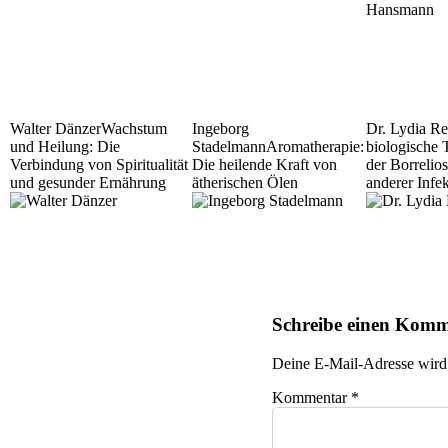
Walter Dänzer
Wachstum
Ingeborg
Dr. Lydia Re
und Heilung: Die
Stadelmann
Aromatherapie:
biologische 
Verbindung von Spiritualität
Die heilende Kraft von
der Borrelio
und gesunder Ernährung
ätherischen Ölen
anderer Infe
Schreibe einen Kom
Deine E-Mail-Adresse wird n
Kommentar
*