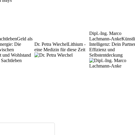
Dipl.-Ing. Marco
achtleben
Geld als
Lachmann-Anke
Künstl
Energie: Die
Dr. Petra Wiechel
Lithium -
Intelligenz: Dein Partner
wischen
eine Medizin für diese Zeit
Effizienz und
tät und Wohlstand
Selbstentdeckung