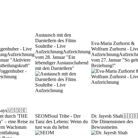
Austausch mit den
Darstellern des Films
Eva-Maria Zurhorst &
Soultribe - Live
ggenhuber - Live
Wolfram Zurhorst - Liv
Aufzeichnung
Aufzeichnung
ung
Aufzeichnung
Aufzeichnung
Aufzeich
vom 28. Januar "Ein
nuar "Aktiviere
vom 27. Januar "So geh
lebendiger Austauschabend
stheilungskraft"
Beziehung!"
mit den Darstellern"
Bays
🇺🇸🇩🇪
nt durch 'THE
SEOM
Soul Tribe - Der
Dr. Jayesh Shah
🇺🇸🇩
– eine Reise zu
Tanz des Lebens: Wenn du
Die Dimensionen des
hem Wachstum
tust was du liebst
Bewusstseins
entfaltung.