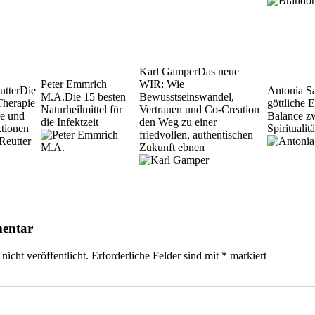
Karl Gamper
Das neue
Peter Emmrich
WIR: Wie
utter
Die
Antonia S
M.A.
Die 15 besten
Bewusstseinswandel,
Therapie
göttliche 
Naturheilmittel für
Vertrauen und Co-Creation
se und
Balance z
die Infektzeit
den Weg zu einer
ktionen
Spirituali
friedvollen, authentischen
Zukunft ebnen
mentar
icht veröffentlicht.
Erforderliche Felder sind mit
*
markiert