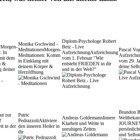
Diplom-Psychologe Robert
Monika Gschwind -
n
Morgen-
Betz - Live
Meditationen
Morgen-
Pascal Vo
: In
Aufzeichnung
Aufzeichnung
Meditationen: Komm
Aufzeichn
mit dem
vom 1. Februar "Wie
in Einklang mit
vom 29. Ja
n &
entsteht FRIEDEN in dir
deinem Körper &
deine Selb
g deiner
und in der Welt?"
Herzöffnung
Brandon 
ut zur
Patric
Andreas Goldemann
Innere
Weltbekan
!
Pedrazzoli
Aktiviere
Klarheit und Weite in
JOURNEY' 
it in der
den inneren Heiler in
unruhigen Zeiten
persönlic
dir
und Selbst