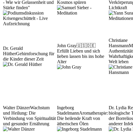
- Wie wir Gelassenheit und
Kosmos spüren
Verkörperun
Stärke finden"
Lichtkraft
Christiane
John Gray
🇺🇸🇩🇪
Hansmann
M
Dr. Gerald
Erfüllt Lieben und sich
Authentizität
Hüther
Gehirnforschung für
lieben lassen bis ins hohe
Wahrhaftigke
die Kinder dieser Zeit
Alter
Welt leben
Walter Dänzer
Wachstum
Ingeborg
Dr. Lydia Re
und Heilung: Die
Stadelmann
Aromatherapie:
biologische 
Verbindung von Spiritualität
Die heilende Kraft von
der Borrelio
und gesunder Ernährung
ätherischen Ölen
anderer Infe