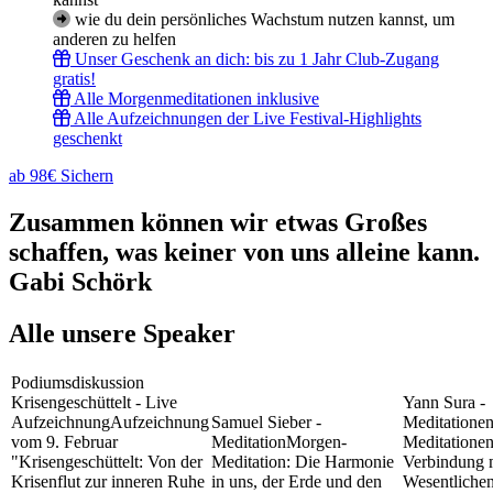
wie du dein persönliches Wachstum nutzen kannst, um
anderen zu helfen
Unser Geschenk an dich: bis zu 1 Jahr Club-Zugang
gratis!
Alle Morgenmeditationen inklusive
Alle Aufzeichnungen der Live Festival-Highlights
geschenkt
ab 98€ Sichern
Zusammen können wir etwas Großes
schaffen, was keiner von uns alleine kann.
Gabi Schörk
Alle unsere Speaker
Podiumsdiskussion
Krisengeschüttelt - Live
Yann Sura -
Aufzeichnung
Aufzeichnung
Samuel Sieber -
Meditatione
vom 9. Februar
Meditation
Morgen-
Meditationen
"Krisengeschüttelt: Von der
Meditation: Die Harmonie
Verbindung 
Krisenflut zur inneren Ruhe
in uns, der Erde und den
Wesentliche