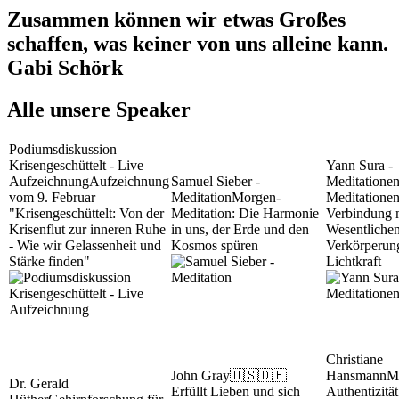
Zusammen können wir etwas Großes
schaffen, was keiner von uns alleine kann.
Gabi Schörk
Alle unsere Speaker
Podiumsdiskussion
Krisengeschüttelt - Live
Yann Sura -
Aufzeichnung
Aufzeichnung
Samuel Sieber -
Meditatione
vom 9. Februar
Meditation
Morgen-
Meditationen
"Krisengeschüttelt: Von der
Meditation: Die Harmonie
Verbindung 
Krisenflut zur inneren Ruhe
in uns, der Erde und den
Wesentliche
- Wie wir Gelassenheit und
Kosmos spüren
Verkörperun
Stärke finden"
Lichtkraft
Christiane
John Gray
🇺🇸🇩🇪
Hansmann
M
Dr. Gerald
Erfüllt Lieben und sich
Authentizität