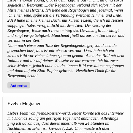
Lieber Thomas Young, gibt es denn Zufälle oder nicht, da ging etwas
sogleich in Resonanz…..der Regenbogen verband sich sofort mit der
Mitte meines Herzens. Ich liebe den Regenbogen und jedesmal, wenn
ich einen sehe, spüre ich die Verbindung zwischen Himmel und Erde.
2019 habe in eine kleines Buch, mit kurzen Texten, die ich im Herzen
empfangen habe, veröffentlicht mit dem Titel: Der Gesang des
Regenbogens, Reise nach Innen – Weg des Herzens. „In mir klingt
und singt ewige Seligkeit. Manchmal fließt daraus ein Ton hervor und
verrinnt in der Zeit.“
Dann noch etwas zum Tanz der Regenbogenkrieger, von denen du
gesprochen hast, dies ist mir ebenso vertraut. Dazu habe ich ein
kleines Bild vor vielen Jahren spontan gemalt. Auch das Bild mit dem
Indianer und dir auf deiner Webseite ist mir vertraut. Ich bin zwar
keine Malerin, jedoch habe ich das innere Bild vor Jahren empfangen
und dann auf ein Blatt Papier gebracht. Herzlichen Dank für die
Begegnung heute!
Antworten
Evelyn Mugrauer
Liebes Team von friends-better-world, leider konnte ich das Interview
mit Thomas Young am gestrigen Tage nicht anschauen. Allerdings
ging ich davon aus, dass dieses innerhalb von 24 Stunden im
Nachhinein zu sehen ist. Gerade (12.20 Uhr) musste ich aber