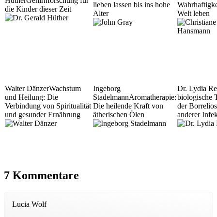
Hüther
Gehirnforschung für
lieben lassen bis ins hohe
Wahrhaftigke
die Kinder dieser Zeit
Alter
Welt leben
Walter Dänzer
Wachstum
Ingeborg
Dr. Lydia Re
und Heilung: Die
Stadelmann
Aromatherapie:
biologische 
Verbindung von Spiritualität
Die heilende Kraft von
der Borrelio
und gesunder Ernährung
ätherischen Ölen
anderer Infe
7 Kommentare
Lucia Wolf