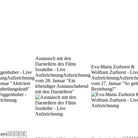
Austausch mit den
Darstellern des Films
Eva-Maria Zurhorst &
Soultribe - Live
ggenhuber - Live
Wolfram Zurhorst - Liv
Aufzeichnung
Aufzeichnung
ung
Aufzeichnung
Aufzeichnung
Aufzeich
vom 28. Januar "Ein
nuar "Aktiviere
vom 27. Januar "So geh
lebendiger Austauschabend
stheilungskraft"
Beziehung!"
mit den Darstellern"
Bays
🇺🇸🇩🇪