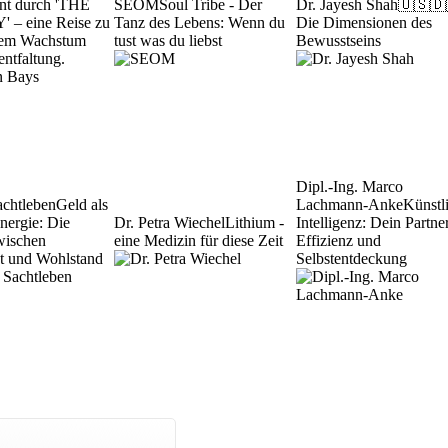
nt durch 'THE
SEOM
Soul Tribe - Der
Dr. Jayesh Shah
🇺🇸🇩
– eine Reise zu
Tanz des Lebens: Wenn du
Die Dimensionen des
hem Wachstum
tust was du liebst
Bewusstseins
entfaltung.
Dipl.-Ing. Marco
achtleben
Geld als
Lachmann-Anke
Künstl
Energie: Die
Dr. Petra Wiechel
Lithium -
Intelligenz: Dein Partner
wischen
eine Medizin für diese Zeit
Effizienz und
tät und Wohlstand
Selbstentdeckung