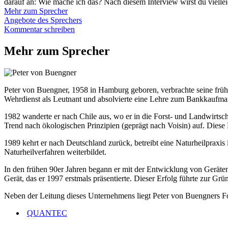
darauf an: Wie mache ich das? Nach diesem Interview wirst du viellei
Mehr zum Sprecher
Angebote des Sprechers
Kommentar schreiben
Mehr zum Sprecher
Peter von Buengner, 1958 in Hamburg geboren, verbrachte seine frühe
Wehrdienst als Leutnant und absolvierte eine Lehre zum Bankkaufma
1982 wanderte er nach Chile aus, wo er in die Forst- und Landwirts
Trend nach ökologischen Prinzipien (geprägt nach Voisin) auf. Diese P
1989 kehrt er nach Deutschland zurück, betreibt eine Naturheilpraxi
Naturheilverfahren weiterbildet.
In den frühen 90er Jahren begann er mit der Entwicklung von Geräte
Gerät, das er 1997 erstmals präsentierte. Dieser Erfolg führte 
Neben der Leitung dieses Unternehmens liegt Peter von Buengners
QUANTEC