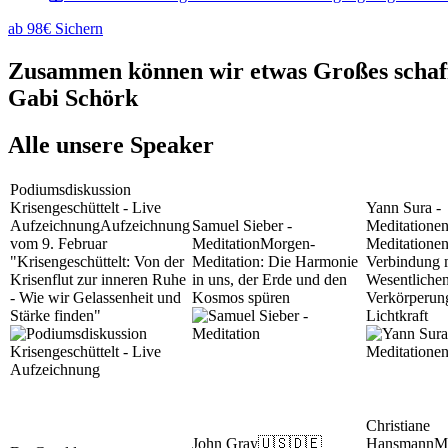
ab 98€ Sichern
Zusammen können wir etwas Großes schaffe
Gabi Schörk
Alle unsere Speaker
Podiumsdiskussion
Krisengeschüttelt - Live
Yann Sura -
Aufzeichnung
Aufzeichnung
Samuel Sieber -
Meditatione
vom 9. Februar
Meditation
Morgen-
Meditationen
"Krisengeschüttelt: Von der
Meditation: Die Harmonie
Verbindung 
Krisenflut zur inneren Ruhe
in uns, der Erde und den
Wesentliche
- Wie wir Gelassenheit und
Kosmos spüren
Verkörperun
Stärke finden"
Lichtkraft
Christiane
John Gray
🇺🇸🇩🇪
Hansmann
M