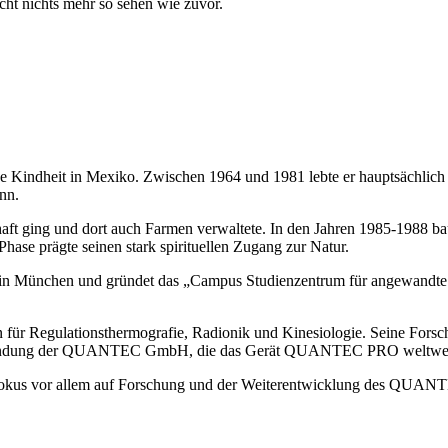
cht nichts mehr so sehen wie zuvor.
 Kindheit in Mexiko. Zwischen 1964 und 1981 lebte er hauptsächlich i
nn.
chaft ging und dort auch Farmen verwaltete. In den Jahren 1985-1988 b
hase prägte seinen stark spirituellen Zugang zur Natur.
s in München und gründet das „Campus Studienzentrum für angewandte N
n für Regulationsthermografie, Radionik und Kinesiologie. Seine Fors
zur Gründung der QUANTEC GmbH, die das Gerät QUANTEC PRO weltweit
 Fokus vor allem auf Forschung und der Weiterentwicklung des QUA