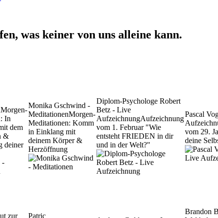
n, was keiner von uns alleine kann.
Diplom-Psychologe Robert
Monika Gschwind -
n
Morgen-
Betz - Live
Meditationen
Morgen-
Pascal Vo
: In
Aufzeichnung
Aufzeichnung
Meditationen: Komm
Aufzeichn
mit dem
vom 1. Februar "Wie
in Einklang mit
vom 29. Ja
n &
entsteht FRIEDEN in dir
deinem Körper &
deine Selb
g deiner
und in der Welt?"
Herzöffnung
Brandon 
ut zur
Patric