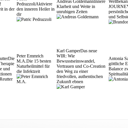
Andreas Goldemann
Innere
Weltbekan
!
Pedrazzoli
Aktiviere
Klarheit und Weite in
JOURNEY' 
it in der
den inneren Heiler in
unruhigen Zeiten
persönlic
dir
und Selbst
Karl Gamper
Das neue
Peter Emmrich
WIR: Wie
utter
Die
Antonia S
M.A.
Die 15 besten
Bewusstseinswandel,
Therapie
göttliche 
Naturheilmittel für
Vertrauen und Co-Creation
se und
Balance z
die Infektzeit
den Weg zu einer
ktionen
Spirituali
friedvollen, authentischen
Zukunft ebnen