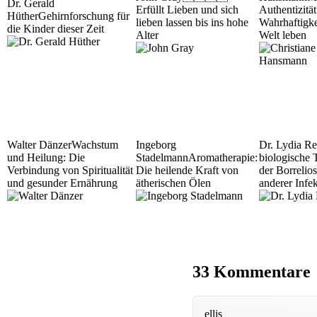
Dr. Gerald
Erfüllt Lieben und sich
Authentizität
Hüther
Gehirnforschung für
lieben lassen bis ins hohe
Wahrhaftigke
die Kinder dieser Zeit
Alter
Welt leben
Walter Dänzer
Wachstum
Ingeborg
Dr. Lydia Re
und Heilung: Die
Stadelmann
Aromatherapie:
biologische 
Verbindung von Spiritualität
Die heilende Kraft von
der Borrelio
und gesunder Ernährung
ätherischen Ölen
anderer Infe
33 Kommentare
ellis