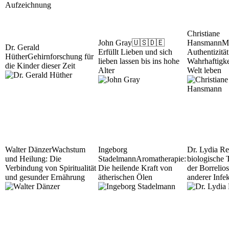
Christiane
John Gray
🇺🇸🇩🇪
Hansmann
M
Dr. Gerald
Erfüllt Lieben und sich
Authentizität
Hüther
Gehirnforschung für
lieben lassen bis ins hohe
Wahrhaftigke
die Kinder dieser Zeit
Alter
Welt leben
Walter Dänzer
Wachstum
Ingeborg
Dr. Lydia Re
und Heilung: Die
Stadelmann
Aromatherapie:
biologische 
Verbindung von Spiritualität
Die heilende Kraft von
der Borrelio
und gesunder Ernährung
ätherischen Ölen
anderer Infe