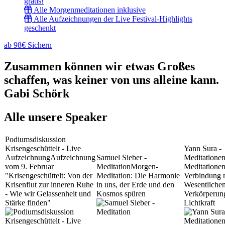
gratis!
Alle Morgenmeditationen inklusive
Alle Aufzeichnungen der Live Festival-Highlights
geschenkt
ab 98€ Sichern
Zusammen können wir etwas Großes
schaffen, was keiner von uns alleine kann.
Gabi Schörk
Alle unsere Speaker
Podiumsdiskussion
Krisengeschüttelt - Live
Yann Sura -
Aufzeichnung
Aufzeichnung
Samuel Sieber -
Meditatione
vom 9. Februar
Meditation
Morgen-
Meditationen
"Krisengeschüttelt: Von der
Meditation: Die Harmonie
Verbindung 
Krisenflut zur inneren Ruhe
in uns, der Erde und den
Wesentliche
- Wie wir Gelassenheit und
Kosmos spüren
Verkörperun
Stärke finden"
Lichtkraft