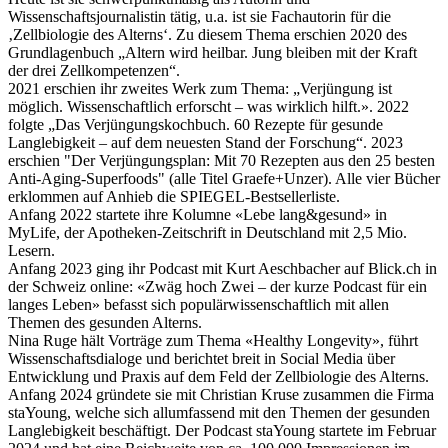
Wissenschaftsjournalistin tätig, u.a. ist sie Fachautorin für die
‚Zellbiologie des Alterns‘. Zu diesem Thema erschien 2020 des
Grundlagenbuch „Altern wird heilbar. Jung bleiben mit der Kraft
der drei Zellkompetenzen“.
2021 erschien ihr zweites Werk zum Thema: „Verjüngung ist
möglich. Wissenschaftlich erforscht – was wirklich hilft.». 2022
folgte „Das Verjüngungskochbuch. 60 Rezepte für gesunde
Langlebigkeit – auf dem neuesten Stand der Forschung“. 2023
erschien "Der Verjüngungsplan: Mit 70 Rezepten aus den 25 besten
Anti-Aging-Superfoods" (alle Titel Graefe+Unzer). Alle vier Bücher
erklommen auf Anhieb die SPIEGEL-Bestsellerliste.
Anfang 2022 startete ihre Kolumne «Lebe lang&gesund» in
MyLife, der Apotheken-Zeitschrift in Deutschland mit 2,5 Mio.
Lesern.
Anfang 2023 ging ihr Podcast mit Kurt Aeschbacher auf Blick.ch in
der Schweiz online: «Zwäg hoch Zwei – der kurze Podcast für ein
langes Leben» befasst sich populärwissenschaftlich mit allen
Themen des gesunden Alterns.
Nina Ruge hält Vorträge zum Thema «Healthy Longevity», führt
Wissenschaftsdialoge und berichtet breit in Social Media über
Entwicklung und Praxis auf dem Feld der Zellbiologie des Alterns.
Anfang 2024 gründete sie mit Christian Kruse zusammen die Firma
staYoung, welche sich allumfassend mit den Themen der gesunden
Langlebigkeit beschäftigt. Der Podcast staYoung startete im Februar