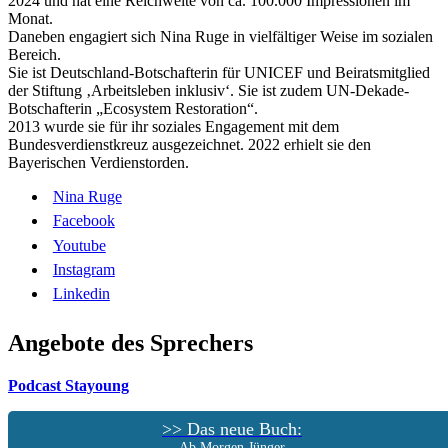
2024 und hat eine Reichweite von ca. 100.000 Impressionen im
Monat.
Daneben engagiert sich Nina Ruge in vielfältiger Weise im sozialen
Bereich.
Sie ist Deutschland-Botschafterin für UNICEF und Beiratsmitglied
der Stiftung ‚Arbeitsleben inklusiv‘. Sie ist zudem UN-Dekade-
Botschafterin „Ecosystem Restoration“.
2013 wurde sie für ihr soziales Engagement mit dem
Bundesverdienstkreuz ausgezeichnet. 2022 erhielt sie den
Bayerischen Verdienstorden.
Nina Ruge
Facebook
Youtube
Instagram
Linkedin
Angebote des Sprechers
Podcast Stayoung
>> Das neue Buch:
Ab Morgen Jünger