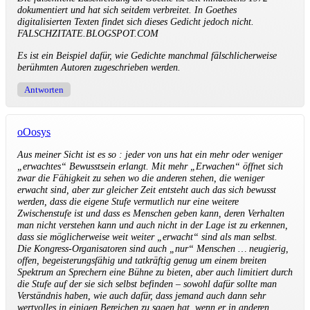
dokumentiert und hat sich seitdem verbreitet. In Goethes
digitalisierten Texten findet sich dieses Gedicht jedoch nicht.
FALSCHZITATE.BLOGSPOT.COM
Es ist ein Beispiel dafür, wie Gedichte manchmal fälschlicherweise
berühmten Autoren zugeschrieben werden.
Antworten
oOosys
Aus meiner Sicht ist es so : jeder von uns hat ein mehr oder weniger
„erwachtes“ Bewusstsein erlangt. Mit mehr „Erwachen“ öffnet sich
zwar die Fähigkeit zu sehen wo die anderen stehen, die weniger
erwacht sind, aber zur gleicher Zeit entsteht auch das sich bewusst
werden, dass die eigene Stufe vermutlich nur eine weitere
Zwischenstufe ist und dass es Menschen geben kann, deren Verhalten
man nicht verstehen kann und auch nicht in der Lage ist zu erkennen,
dass sie möglicherweise weit weiter „erwacht“ sind als man selbst.
Die Kongress-Organisatoren sind auch „nur“ Menschen … neugierig,
offen, begeisterungsfähig und tatkräftig genug um einem breiten
Spektrum an Sprechern eine Bühne zu bieten, aber auch limitiert durch
die Stufe auf der sie sich selbst befinden – sowohl dafür sollte man
Verständnis haben, wie auch dafür, dass jemand auch dann sehr
wertvolles in einigen Bereichen zu sagen hat, wenn er in anderen