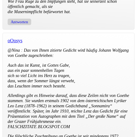
Wie Frau Ruge zu den Impfungen steht, hat sie seinerzeit schon
öffentlich gemacht, als sie
die Masernimpflicht befürwortet hat.
Antworten
oOosys
@Nina : Das von Ihnen zitierte Gedicht wird häufig Johann Wolfgang
von Goethe zugeschrieben:
Auch das ist Kunst, ist Gottes Gabe,
aus ein paar sonnenhellen Tagen
sich so viel Licht ins Herz zu tragen,
dass, wenn der Sommer längst verweht,
das Leuchten immer noch besteht.
Allerdings gibt es Hinweise darauf, dass diese Zeilen nicht von Goethe
stammen. Sie wurden erstmals 1902 von dem österreichischen Lyriker
Leo Lenz (1878–1962) in seinem Gedichtband „Sonnamira“
veröffentlicht. Später, im Jahr 1910, reichte Lenz das Gedicht für eine
Präsentation von Autographen mit dem Titel „Der große Name“ auf
der Grazer Frühjahrsmesse ein.
FALSCHZITATE.BLOGSPOT.COM
Die fälschliche Zuschreibung an Goethe ist seit mindestens 1972