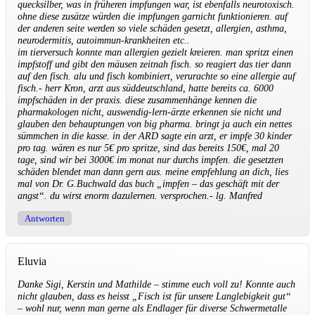
quecksilber, was in früheren impfungen war, ist ebenfalls neurotoxisch.
ohne diese zusätze würden die impfungen garnicht funktionieren. auf
der anderen seite werden so viele schäden gesetzt, allergien, asthma,
neurodermitis, autoimmun-krankheiten etc..
im tierversuch konnte man allergien gezielt kreieren. man spritzt einen
impfstoff und gibt den mäusen zeitnah fisch. so reagiert das tier dann
auf den fisch. alu und fisch kombiniert, verurachte so eine allergie auf
fisch.- herr Kron, arzt aus süddeutschland, hatte bereits ca. 6000
impfschäden in der praxis. diese zusammenhänge kennen die
pharmakologen nicht, auswendig-lern-ärzte erkennen sie nicht und
glauben den behauptungen von big pharma. bringt ja auch ein nettes
sümmchen in die kasse. in der ARD sagte ein arzt, er impfe 30 kinder
pro tag. wären es nur 5€ pro spritze, sind das bereits 150€, mal 20
tage, sind wir bei 3000€ im monat nur durchs impfen. die gesetzten
schäden blendet man dann gern aus. meine empfehlung an dich, lies
mal von Dr. G.Buchwald das buch „impfen – das geschäft mit der
angst“. du wirst enorm dazulernen. versprochen.- lg. Manfred
Antworten
Eluvia
Danke Sigi, Kerstin und Mathilde – stimme euch voll zu! Konnte auch
nicht glauben, dass es heisst „Fisch ist für unsere Langlebigkeit gut“
– wohl nur, wenn man gerne als Endlager für diverse Schwermetalle