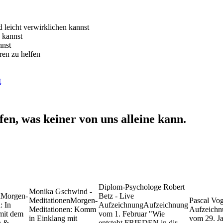
 leicht verwirklichen kannst
 kannst
nnst
ren zu helfen
t
n, was keiner von uns alleine kann.
Diplom-Psychologe Robert
Monika Gschwind -
n
Morgen-
Betz - Live
Meditationen
Morgen-
Pascal Vo
: In
Aufzeichnung
Aufzeichnung
Meditationen: Komm
Aufzeichn
mit dem
vom 1. Februar "Wie
in Einklang mit
vom 29. Ja
n &
entsteht FRIEDEN in dir