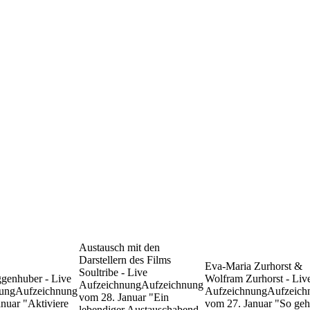
Austausch mit den
Darstellern des Films
Eva-Maria Zurhorst &
Soultribe - Live
ggenhuber - Live
Wolfram Zurhorst - Liv
Aufzeichnung
Aufzeichnung
ung
Aufzeichnung
Aufzeichnung
Aufzeich
vom 28. Januar "Ein
nuar "Aktiviere
vom 27. Januar "So geh
lebendiger Austauschabend