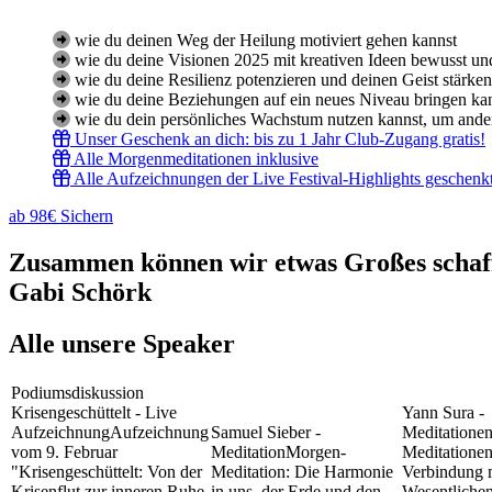
wie du deinen Weg der Heilung motiviert gehen kannst
wie du deine Visionen 2025 mit kreativen Ideen bewusst und
wie du deine Resilienz potenzieren und deinen Geist stärken
wie du deine Beziehungen auf ein neues Niveau bringen ka
wie du dein persönliches Wachstum nutzen kannst, um ande
Unser Geschenk an dich: bis zu 1 Jahr Club-Zugang gratis!
Alle Morgenmeditationen inklusive
Alle Aufzeichnungen der Live Festival-Highlights geschenk
ab 98€ Sichern
Zusammen können wir etwas Großes schaffe
Gabi Schörk
Alle unsere Speaker
Podiumsdiskussion
Krisengeschüttelt - Live
Yann Sura -
Aufzeichnung
Aufzeichnung
Samuel Sieber -
Meditatione
vom 9. Februar
Meditation
Morgen-
Meditationen
"Krisengeschüttelt: Von der
Meditation: Die Harmonie
Verbindung 
Krisenflut zur inneren Ruhe
in uns, der Erde und den
Wesentliche