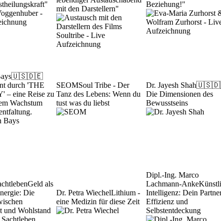
stheilungskraft"
Beziehung!"
mit den Darstellern"
Bays
🇺🇸🇩🇪
nt durch 'THE
SEOM
Soul Tribe - Der
Dr. Jayesh Shah
🇺🇸🇩
– eine Reise zu
Tanz des Lebens: Wenn du
Die Dimensionen des
hem Wachstum
tust was du liebst
Bewusstseins
entfaltung.
Dipl.-Ing. Marco
achtleben
Geld als
Lachmann-Anke
Künstl
Energie: Die
Dr. Petra Wiechel
Lithium -
Intelligenz: Dein Partner
wischen
eine Medizin für diese Zeit
Effizienz und
tät und Wohlstand
Selbstentdeckung