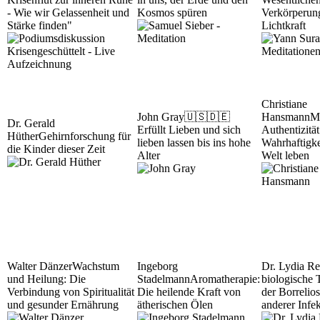
- Wie wir Gelassenheit und
Kosmos spüren
Verkörperun
Stärke finden"
Lichtkraft
Christiane
John Gray
🇺🇸🇩🇪
Hansmann
M
Dr. Gerald
Erfüllt Lieben und sich
Authentizität
Hüther
Gehirnforschung für
lieben lassen bis ins hohe
Wahrhaftigke
die Kinder dieser Zeit
Alter
Welt leben
Walter Dänzer
Wachstum
Ingeborg
Dr. Lydia Re
und Heilung: Die
Stadelmann
Aromatherapie:
biologische 
Verbindung von Spiritualität
Die heilende Kraft von
der Borrelio
und gesunder Ernährung
ätherischen Ölen
anderer Infe