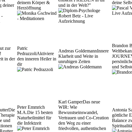
deinem Körper &
deine Selb
g deiner
und in der Welt?"
Herzöffnung
Brandon 
ut zur
Patric
Andreas Goldemann
Innere
Weltbekan
!
Pedrazzoli
Aktiviere
Klarheit und Weite in
JOURNEY' 
it in der
den inneren Heiler in
unruhigen Zeiten
persönlic
dir
und Selbst
Karl Gamper
Das neue
Peter Emmrich
WIR: Wie
utter
Die
Antonia S
M.A.
Die 15 besten
Bewusstseinswandel,
Therapie
göttliche 
Naturheilmittel für
Vertrauen und Co-Creation
se und
Balance z
die Infektzeit
den Weg zu einer
ktionen
Spirituali
friedvollen, authentischen