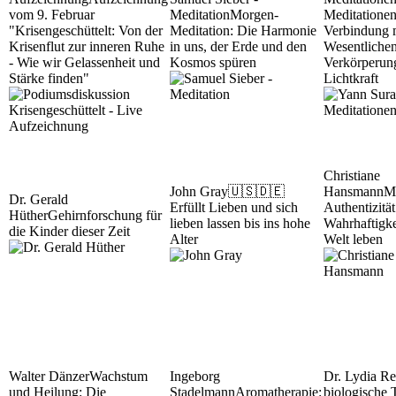
vom 9. Februar
Meditation
Morgen-
Meditationen
"Krisengeschüttelt: Von der
Meditation: Die Harmonie
Verbindung 
Krisenflut zur inneren Ruhe
in uns, der Erde und den
Wesentliche
- Wie wir Gelassenheit und
Kosmos spüren
Verkörperun
Stärke finden"
Lichtkraft
Christiane
John Gray
🇺🇸🇩🇪
Hansmann
M
Dr. Gerald
Erfüllt Lieben und sich
Authentizität
Hüther
Gehirnforschung für
lieben lassen bis ins hohe
Wahrhaftigke
die Kinder dieser Zeit
Alter
Welt leben
Walter Dänzer
Wachstum
Ingeborg
Dr. Lydia Re
und Heilung: Die
Stadelmann
Aromatherapie:
biologische 