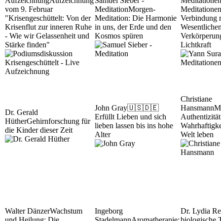
Aufzeichnung
Aufzeichnung
Samuel Sieber -
Meditatione
vom 9. Februar
Meditation
Morgen-
Meditationen
"Krisengeschüttelt: Von der
Meditation: Die Harmonie
Verbindung 
Krisenflut zur inneren Ruhe
in uns, der Erde und den
Wesentliche
- Wie wir Gelassenheit und
Kosmos spüren
Verkörperun
Stärke finden"
Lichtkraft
Christiane
John Gray
🇺🇸🇩🇪
Hansmann
M
Dr. Gerald
Erfüllt Lieben und sich
Authentizität
Hüther
Gehirnforschung für
lieben lassen bis ins hohe
Wahrhaftigke
die Kinder dieser Zeit
Alter
Welt leben
Walter Dänzer
Wachstum
Ingeborg
Dr. Lydia Re
und Heilung: Die
Stadelmann
Aromatherapie:
biologische 