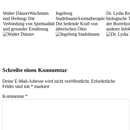
Walter Dänzer
Wachstum
Ingeborg
Dr. Lydia Re
und Heilung: Die
Stadelmann
Aromatherapie:
biologische 
Verbindung von Spiritualität
Die heilende Kraft von
der Borrelio
und gesunder Ernährung
ätherischen Ölen
anderer Infe
Schreibe einen Kommentar
Deine E-Mail-Adresse wird nicht veröffentlicht.
Erforderliche
Felder sind mit
*
markiert
Kommentar
*