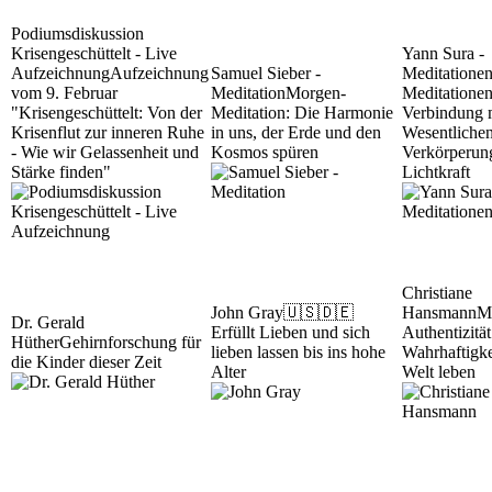
Podiumsdiskussion
Krisengeschüttelt - Live
Yann Sura -
Aufzeichnung
Aufzeichnung
Samuel Sieber -
Meditatione
vom 9. Februar
Meditation
Morgen-
Meditationen
"Krisengeschüttelt: Von der
Meditation: Die Harmonie
Verbindung 
Krisenflut zur inneren Ruhe
in uns, der Erde und den
Wesentliche
- Wie wir Gelassenheit und
Kosmos spüren
Verkörperun
Stärke finden"
Lichtkraft
Christiane
John Gray
🇺🇸🇩🇪
Hansmann
M
Dr. Gerald
Erfüllt Lieben und sich
Authentizität
Hüther
Gehirnforschung für
lieben lassen bis ins hohe
Wahrhaftigke
die Kinder dieser Zeit
Alter
Welt leben