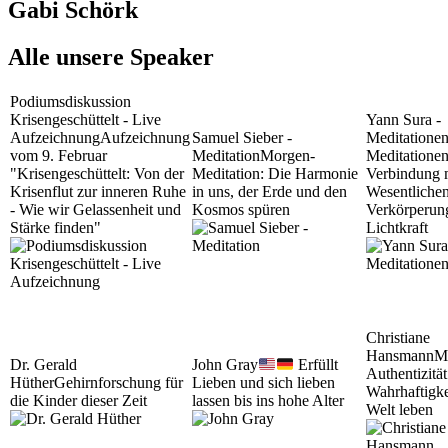
Gabi Schörk
Alle unsere Speaker
Podiumsdiskussion
Krisengeschüttelt - Live
Yann Sura -
Aufzeichnung
Aufzeichnung
Samuel Sieber -
Meditatione
vom 9. Februar
Meditation
Morgen-
Meditationen
"Krisengeschüttelt: Von der
Meditation: Die Harmonie
Verbindung 
Krisenflut zur inneren Ruhe
in uns, der Erde und den
Wesentliche
- Wie wir Gelassenheit und
Kosmos spüren
Verkörperun
Stärke finden"
Lichtkraft
Christiane
Hansmann
M
Dr. Gerald
John Gray
Erfüllt
Authentizität
Hüther
Gehirnforschung für
Lieben und sich lieben
Wahrhaftigke
die Kinder dieser Zeit
lassen bis ins hohe Alter
Welt leben