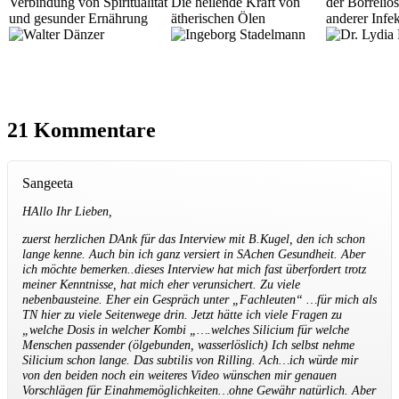
Verbindung von Spiritualität
Die heilende Kraft von
der Borrelio
und gesunder Ernährung
ätherischen Ölen
anderer Infe
21 Kommentare
Sangeeta
HAllo Ihr Lieben,
zuerst herzlichen DAnk für das Interview mit B.Kugel, den ich schon
lange kenne. Auch bin ich ganz versiert in SAchen Gesundheit. Aber
ich möchte bemerken..dieses Interview hat mich fast überfordert trotz
meiner Kenntnisse, hat mich eher verunsichert. Zu viele
nebenbausteine. Eher ein Gespräch unter „Fachleuten“ …für mich als
TN hier zu viele Seitenwege drin. Jetzt hätte ich viele Fragen zu
„welche Dosis in welcher Kombi „….welches Silicium für welche
Menschen passender (ölgebunden, wasserlöslich) Ich selbst nehme
Silicium schon lange. Das subtilis von Rilling. Ach…ich würde mir
von den beiden noch ein weiteres Video wünschen mir genauen
Vorschlägen für Einahmemöglichkeiten…ohne Gewähr natürlich. Aber