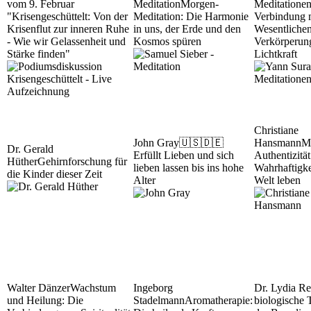
vom 9. Februar
Meditation
Morgen-
Meditationen
"Krisengeschüttelt: Von der
Meditation: Die Harmonie
Verbindung 
Krisenflut zur inneren Ruhe
in uns, der Erde und den
Wesentliche
- Wie wir Gelassenheit und
Kosmos spüren
Verkörperun
Stärke finden"
Lichtkraft
Christiane
John Gray
🇺🇸🇩🇪
Hansmann
M
Dr. Gerald
Erfüllt Lieben und sich
Authentizität
Hüther
Gehirnforschung für
lieben lassen bis ins hohe
Wahrhaftigke
die Kinder dieser Zeit
Alter
Welt leben
Walter Dänzer
Wachstum
Ingeborg
Dr. Lydia Re
und Heilung: Die
Stadelmann
Aromatherapie:
biologische 