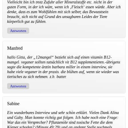
Vielleicht bin ich trotz Zufuhr aller Mineralstoffe etc. nicht in der
guten Form, in der ich wäre, wenn ich ‚Fleisch‘ essen würde. Aber ich
denke, dass es zum Wohlfühlen mit sich selber, das Bewusstsein
braucht, sich nicht auf Grund des unsagbaren Leides der Tiere
körperlich gut zu fühlen.
Antworten
Manfred
hallo Gitta, der „12mangel“ bezieht sich auf einen vitamin B12-
mangel. veganer sollten tatsächlich vit B12 supplementieren.-übrigens
sagte die kompetente ärztin barbara miller in einem interview, sie
habe viele veganer in der praxis. die blühen auf, wenn sie wieder was
tierisches zu sich nehmen. z.b. butter.
Antworten
Sabine
Ein wunderbares Interview und sehr schön erklärt. Vielen Dank Alina
und Gaby. Man konnte richtig gut folgen. Ich habe noch eine Frage:
War das ein Versprecher? Pflanzenöle sind toxische Fette die dem
Körper schaden? (Minute 49:29) und an anderer Stelle nochmals