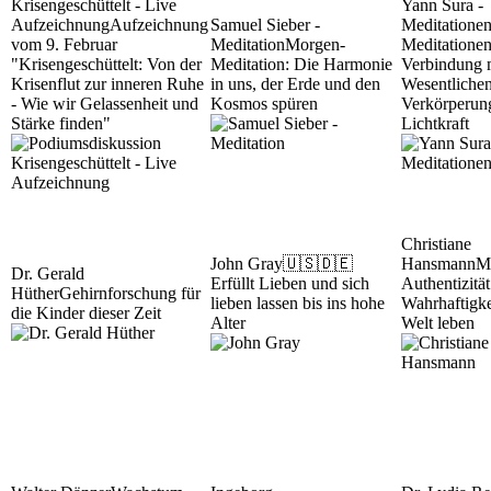
Krisengeschüttelt - Live
Yann Sura -
Aufzeichnung
Aufzeichnung
Samuel Sieber -
Meditatione
vom 9. Februar
Meditation
Morgen-
Meditationen
"Krisengeschüttelt: Von der
Meditation: Die Harmonie
Verbindung 
Krisenflut zur inneren Ruhe
in uns, der Erde und den
Wesentliche
- Wie wir Gelassenheit und
Kosmos spüren
Verkörperun
Stärke finden"
Lichtkraft
Christiane
John Gray
🇺🇸🇩🇪
Hansmann
M
Dr. Gerald
Erfüllt Lieben und sich
Authentizität
Hüther
Gehirnforschung für
lieben lassen bis ins hohe
Wahrhaftigke
die Kinder dieser Zeit
Alter
Welt leben