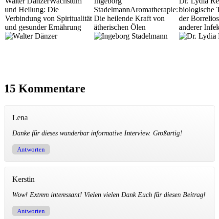
Walter Dänzer
Wachstum
Ingeborg
Dr. Lydia Re
und Heilung: Die
Stadelmann
Aromatherapie:
biologische 
Verbindung von Spiritualität
Die heilende Kraft von
der Borrelio
und gesunder Ernährung
ätherischen Ölen
anderer Infe
15 Kommentare
Lena
Danke für dieses wunderbar informative Interview. Großartig!
Antworten
Kerstin
Wow! Extrem interessant! Vielen vielen Dank Euch für diesen Beitrag!
Antworten