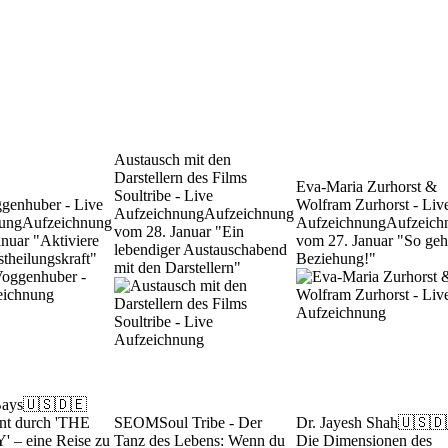
Austausch mit den
Darstellern des Films
Eva-Maria Zurhorst &
Soultribe - Live
ggenhuber - Live
Wolfram Zurhorst - Liv
Aufzeichnung
Aufzeichnung
ung
Aufzeichnung
Aufzeichnung
Aufzeich
vom 28. Januar "Ein
nuar "Aktiviere
vom 27. Januar "So geh
lebendiger Austauschabend
stheilungskraft"
Beziehung!"
mit den Darstellern"
Bays
🇺🇸🇩🇪
nt durch 'THE
SEOM
Soul Tribe - Der
Dr. Jayesh Shah
🇺🇸🇩
– eine Reise zu
Tanz des Lebens: Wenn du
Die Dimensionen des