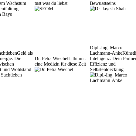
hem Wachstum
tust was du liebst
Bewusstseins
entfaltung.
Dipl.-Ing. Marco
achtleben
Geld als
Lachmann-Anke
Künstl
Energie: Die
Dr. Petra Wiechel
Lithium -
Intelligenz: Dein Partner
wischen
eine Medizin für diese Zeit
Effizienz und
tät und Wohlstand
Selbstentdeckung