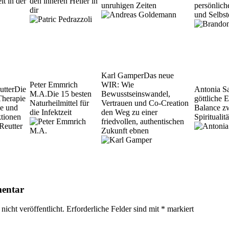
it in der
den inneren Heiler in
unruhigen Zeiten
persönlic
dir
und Selbst
Karl Gamper
Das neue
Peter Emmrich
WIR: Wie
utter
Die
Antonia S
M.A.
Die 15 besten
Bewusstseinswandel,
Therapie
göttliche 
Naturheilmittel für
Vertrauen und Co-Creation
se und
Balance z
die Infektzeit
den Weg zu einer
ktionen
Spirituali
friedvollen, authentischen
Zukunft ebnen
mentar
icht veröffentlicht.
Erforderliche Felder sind mit
*
markiert