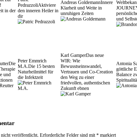
Andreas Goldemann
Innere
Weltbekan
!
Pedrazzoli
Aktiviere
Klarheit und Weite in
JOURNEY' 
it in der
den inneren Heiler in
unruhigen Zeiten
persönlic
dir
und Selbst
Karl Gamper
Das neue
Peter Emmrich
WIR: Wie
utter
Die
Antonia S
M.A.
Die 15 besten
Bewusstseinswandel,
Therapie
göttliche 
Naturheilmittel für
Vertrauen und Co-Creation
se und
Balance z
die Infektzeit
den Weg zu einer
ktionen
Spirituali
friedvollen, authentischen
Zukunft ebnen
mentar
icht veröffentlicht.
Erforderliche Felder sind mit
*
markiert