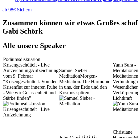
ab 98€ Sichern
Zusammen können wir etwas Großes schaffe
Gabi Schörk
Alle unsere Speaker
Podiumsdiskussion
Krisengeschüttelt - Live
Yann Sura -
Aufzeichnung
Aufzeichnung
Samuel Sieber -
Meditatione
vom 9. Februar
Meditation
Morgen-
Meditationen
"Krisengeschüttelt: Von der
Meditation: Die Harmonie
Verbindung 
Krisenflut zur inneren Ruhe
in uns, der Erde und den
Wesentliche
- Wie wir Gelassenheit und
Kosmos spüren
Verkörperun
Stärke finden"
Lichtkraft
Christiane
John Gray
🇺🇸🇩🇪
Hansmann
M