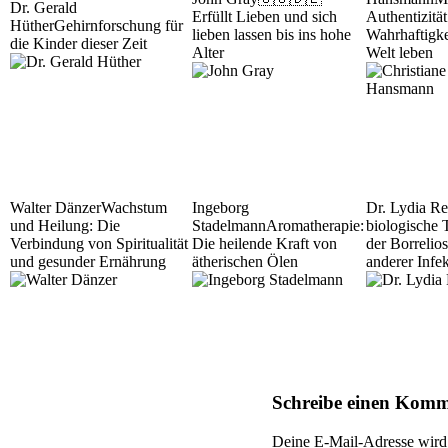
Dr. Gerald
Erfüllt Lieben und sich
Authentizität
Hüther
Gehirnforschung für
lieben lassen bis ins hohe
Wahrhaftigke
die Kinder dieser Zeit
Alter
Welt leben
Walter Dänzer
Wachstum
Ingeborg
Dr. Lydia Re
und Heilung: Die
Stadelmann
Aromatherapie:
biologische 
Verbindung von Spiritualität
Die heilende Kraft von
der Borrelio
und gesunder Ernährung
ätherischen Ölen
anderer Infe
Schreibe einen Kom
Deine E-Mail-Adresse wird n