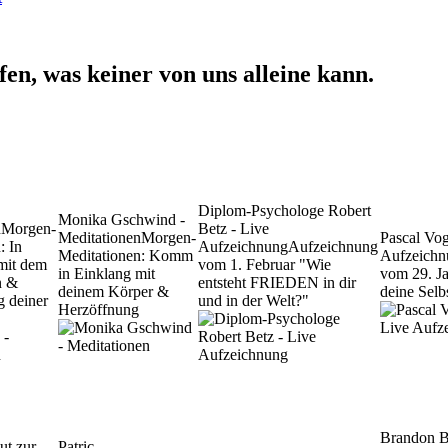
n, was keiner von uns alleine kann.
Diplom-Psychologe Robert
Monika Gschwind -
n
Morgen-
Betz - Live
Meditationen
Morgen-
Pascal Vo
: In
Aufzeichnung
Aufzeichnung
Meditationen: Komm
Aufzeichn
mit dem
vom 1. Februar "Wie
in Einklang mit
vom 29. Ja
n &
entsteht FRIEDEN in dir
deinem Körper &
deine Selb
g deiner
und in der Welt?"
Herzöffnung
Brandon 
ut zur
Patric