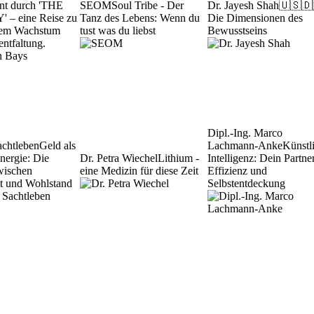
nt durch 'THE
SEOM
Soul Tribe - Der
Dr. Jayesh Shah
🇺🇸🇩
– eine Reise zu
Tanz des Lebens: Wenn du
Die Dimensionen des
hem Wachstum
tust was du liebst
Bewusstseins
entfaltung.
Dipl.-Ing. Marco
achtleben
Geld als
Lachmann-Anke
Künstl
Energie: Die
Dr. Petra Wiechel
Lithium -
Intelligenz: Dein Partner
wischen
eine Medizin für diese Zeit
Effizienz und
tät und Wohlstand
Selbstentdeckung