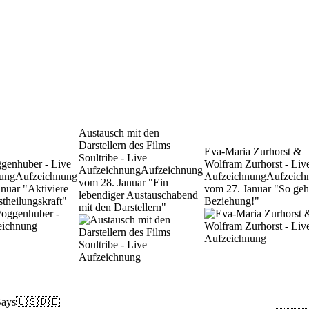
Austausch mit den
Darstellern des Films
Eva-Maria Zurhorst &
Soultribe - Live
ggenhuber - Live
Wolfram Zurhorst - Liv
Aufzeichnung
Aufzeichnung
ung
Aufzeichnung
Aufzeichnung
Aufzeich
vom 28. Januar "Ein
nuar "Aktiviere
vom 27. Januar "So geh
lebendiger Austauschabend
stheilungskraft"
Beziehung!"
mit den Darstellern"
Bays
🇺🇸🇩🇪