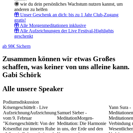
wie du dein persönliches Wachstum nutzen kannst, um
anderen zu helfen
Unser Geschenk an dich: bis zu 1 Jahr Club-Zugang
gratis!
Alle Morgenmeditationen inklusive
Alle Aufzeichnungen der Live Festival-Highlights
geschenkt
ab 98€ Sichern
Zusammen können wir etwas Großes
schaffen, was keiner von uns alleine kann.
Gabi Schörk
Alle unsere Speaker
Podiumsdiskussion
Krisengeschüttelt - Live
Yann Sura -
Aufzeichnung
Aufzeichnung
Samuel Sieber -
Meditatione
vom 9. Februar
Meditation
Morgen-
Meditationen
"Krisengeschüttelt: Von der
Meditation: Die Harmonie
Verbindung 
Krisenflut zur inneren Ruhe
in uns, der Erde und den
Wesentliche