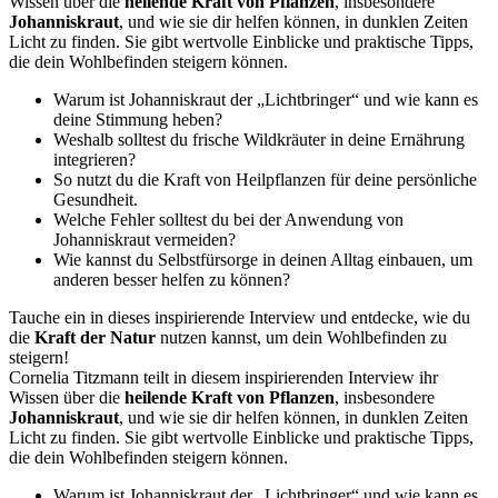
Wissen über die
heilende Kraft von Pflanzen
, insbesondere
Johanniskraut
, und wie sie dir helfen können, in dunklen Zeiten
Licht zu finden. Sie gibt wertvolle Einblicke und praktische Tipps,
die dein Wohlbefinden steigern können.
Warum ist Johanniskraut der „Lichtbringer“ und wie kann es
deine Stimmung heben?
Weshalb solltest du frische Wildkräuter in deine Ernährung
integrieren?
So nutzt du die Kraft von Heilpflanzen für deine persönliche
Gesundheit.
Welche Fehler solltest du bei der Anwendung von
Johanniskraut vermeiden?
Wie kannst du Selbstfürsorge in deinen Alltag einbauen, um
anderen besser helfen zu können?
Tauche ein in dieses inspirierende Interview und entdecke, wie du
die
Kraft der Natur
nutzen kannst, um dein Wohlbefinden zu
steigern!
Cornelia Titzmann teilt in diesem inspirierenden Interview ihr
Wissen über die
heilende Kraft von Pflanzen
, insbesondere
Johanniskraut
, und wie sie dir helfen können, in dunklen Zeiten
Licht zu finden. Sie gibt wertvolle Einblicke und praktische Tipps,
die dein Wohlbefinden steigern können.
Warum ist Johanniskraut der „Lichtbringer“ und wie kann es