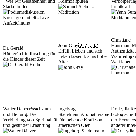
- Wie wir Gelassenheit und
Kosmos spüren
Verkörperun
Stärke finden"
Lichtkraft
Christiane
John Gray
🇺🇸🇩🇪
Hansmann
M
Dr. Gerald
Erfüllt Lieben und sich
Authentizität
Hüther
Gehirnforschung für
lieben lassen bis ins hohe
Wahrhaftigke
die Kinder dieser Zeit
Alter
Welt leben
Walter Dänzer
Wachstum
Ingeborg
Dr. Lydia Re
und Heilung: Die
Stadelmann
Aromatherapie:
biologische 
Verbindung von Spiritualität
Die heilende Kraft von
der Borrelio
und gesunder Ernährung
ätherischen Ölen
anderer Infe