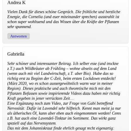
Andrea K
Vielen Dank für dieses schöne Gespräch. Die fröhliche und herzliche
Energie, die Cornelia (und euer miteinander sprechen) ausstrahlt ist
schon super wohltuend und das Wissen über die Kräfte der Pflanzen
sehr spannend.
Antworten
Gabriella
Sehr schöner und interessanter Beitrag. Ich selber esse (und trockne
z.T.) auch Wildkräuter ab Frühling – wohne abseits auf dem Land
(wenn auch mit viel Landwirtschaft, z.T. aber Bio). Habe das so
richtig erst zu Beginn der C-Zeit, beim ersten Lockdown entdeckt!
(März 2020, wo es schon aussergewöhnlich warm war in meiner
Region). Dieses praktische und auch theoretische mich mit den
Pflanzen Befassen sowie inspirierende Videos dazu haben mir richtig
Kraft gegeben in jener verrückten Zeit…
Eine Ergänzung noch zum Video, zur Frage von Gabi betreffend
Nervosität: Dafür ist Lavendel sehr hilfreich. Kennt man meist ja nur
als ätherisches Öl, kann aber eben auch eingenommen werden! Ceres
z.B. hat auch eine Lavendel-Tinktur im Sortiment. Das wirkt ganz
speziell auf das Nervensystem.
Das mit dem Johanniskraut finde ehrlich gesagt recht eigenartig: