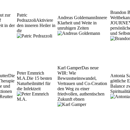
Brandon 
ut zur
Patric
Andreas Goldemann
Innere
Weltbekan
!
Pedrazzoli
Aktiviere
Klarheit und Weite in
JOURNEY' 
it in der
den inneren Heiler in
unruhigen Zeiten
persönlic
dir
und Selbst
Karl Gamper
Das neue
Peter Emmrich
WIR: Wie
utter
Die
Antonia S
M.A.
Die 15 besten
Bewusstseinswandel,
Therapie
göttliche 
Naturheilmittel für
Vertrauen und Co-Creation
se und
Balance z
die Infektzeit
den Weg zu einer
ktionen
Spirituali
friedvollen, authentischen
Zukunft ebnen