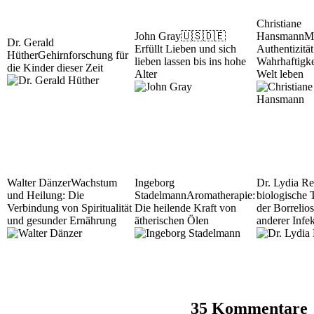
Christiane
John Gray
🇺🇸🇩🇪
Hansmann
M
Dr. Gerald
Erfüllt Lieben und sich
Authentizität
Hüther
Gehirnforschung für
lieben lassen bis ins hohe
Wahrhaftigke
die Kinder dieser Zeit
Alter
Welt leben
Walter Dänzer
Wachstum
Ingeborg
Dr. Lydia Re
und Heilung: Die
Stadelmann
Aromatherapie:
biologische 
Verbindung von Spiritualität
Die heilende Kraft von
der Borrelio
und gesunder Ernährung
ätherischen Ölen
anderer Infe
35 Kommentare