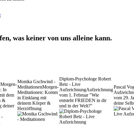
t
n, was keiner von uns alleine kann.
Diplom-Psychologe Robert
Monika Gschwind -
n
Morgen-
Betz - Live
Meditationen
Morgen-
Pascal Vo
: In
Aufzeichnung
Aufzeichnung
Meditationen: Komm
Aufzeichn
mit dem
vom 1. Februar "Wie
in Einklang mit
vom 29. Ja
n &
entsteht FRIEDEN in dir
deinem Körper &
deine Selb
g deiner
und in der Welt?"
Herzöffnung