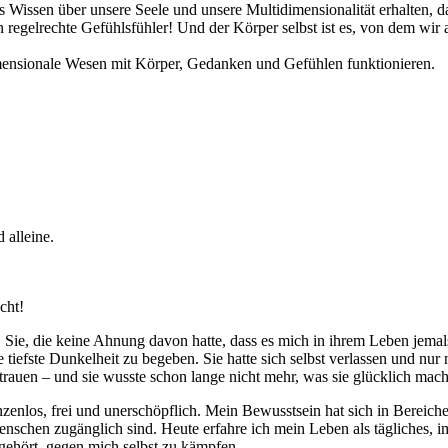
 Wissen über unsere Seele und unsere Multidimensionalität erhalten, d
en regelrechte Gefühlsfühler! Und der Körper selbst ist es, von dem wir
mensionale Wesen mit Körper, Gedanken und Gefühlen funktionieren.
 alleine.
cht!
ar. Sie, die keine Ahnung davon hatte, dass es mich in ihrem Leben jemal
iefste Dunkelheit zu begeben. Sie hatte sich selbst verlassen und nur n
trauen – und sie wusste schon lange nicht mehr, was sie glücklich macht
enzenlos, frei und unerschöpflich. Mein Bewusstsein hat sich in Bereich
nschen zugänglich sind. Heute erfahre ich mein Leben als tägliches, 
fgehört, gegen mich selbst zu kämpfen.