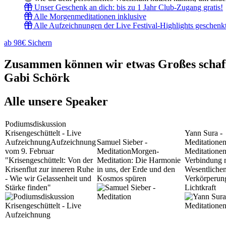
Unser Geschenk an dich: bis zu 1 Jahr Club-Zugang gratis!
Alle Morgenmeditationen inklusive
Alle Aufzeichnungen der Live Festival-Highlights geschenk
ab 98€ Sichern
Zusammen können wir etwas Großes schaffe
Gabi Schörk
Alle unsere Speaker
Podiumsdiskussion
Krisengeschüttelt - Live
Yann Sura -
Aufzeichnung
Aufzeichnung
Samuel Sieber -
Meditatione
vom 9. Februar
Meditation
Morgen-
Meditationen
"Krisengeschüttelt: Von der
Meditation: Die Harmonie
Verbindung 
Krisenflut zur inneren Ruhe
in uns, der Erde und den
Wesentliche
- Wie wir Gelassenheit und
Kosmos spüren
Verkörperun
Stärke finden"
Lichtkraft