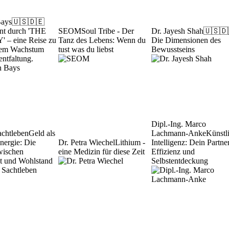
Bays
🇺🇸🇩🇪
nt durch 'THE
SEOM
Soul Tribe - Der
Dr. Jayesh Shah
🇺🇸🇩
– eine Reise zu
Tanz des Lebens: Wenn du
Die Dimensionen des
hem Wachstum
tust was du liebst
Bewusstseins
entfaltung.
Dipl.-Ing. Marco
achtleben
Geld als
Lachmann-Anke
Künstl
Energie: Die
Dr. Petra Wiechel
Lithium -
Intelligenz: Dein Partner
wischen
eine Medizin für diese Zeit
Effizienz und
tät und Wohlstand
Selbstentdeckung