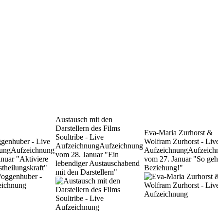
Austausch mit den
Darstellern des Films
Eva-Maria Zurhorst &
Soultribe - Live
ggenhuber - Live
Wolfram Zurhorst - Liv
Aufzeichnung
Aufzeichnung
ung
Aufzeichnung
Aufzeichnung
Aufzeich
vom 28. Januar "Ein
nuar "Aktiviere
vom 27. Januar "So geh
lebendiger Austauschabend
stheilungskraft"
Beziehung!"
mit den Darstellern"