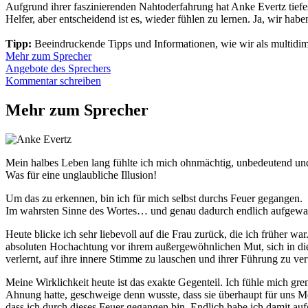
Aufgrund ihrer faszinierenden Nahtoderfahrung hat Anke Evertz tiefes
Helfer, aber entscheidend ist es, wieder fühlen zu lernen. Ja, wir hab
Tipp:
Beeindruckende Tipps und Informationen, wie wir als multidi
Mehr zum Sprecher
Angebote des Sprechers
Kommentar schreiben
Mehr zum Sprecher
Mein halbes Leben lang fühlte ich mich ohnmächtig, unbedeutend und
Was für eine unglaubliche Illusion!
Um das zu erkennen, bin ich für mich selbst durchs Feuer gegangen.
Im wahrsten Sinne des Wortes… und genau dadurch endlich aufgewa
Heute blicke ich sehr liebevoll auf die Frau zurück, die ich früher w
absoluten Hochachtung vor ihrem außergewöhnlichen Mut, sich in die t
verlernt, auf ihre innere Stimme zu lauschen und ihrer Führung zu ver
Meine Wirklichkeit heute ist das exakte Gegenteil. Ich fühle mich gr
Ahnung hatte, geschweige denn wusste, dass sie überhaupt für uns Me
dass ich durch dieses Feuer gegangen bin. Endlich habe ich damit au