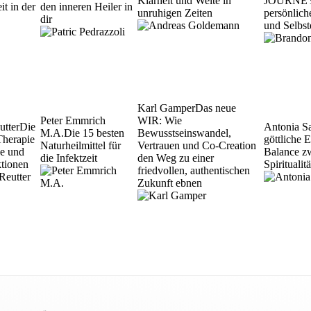
Klarheit und Weite in
JOURNEY' 
it in der
den inneren Heiler in
unruhigen Zeiten
persönlic
dir
und Selbst
Karl Gamper
Das neue
Peter Emmrich
WIR: Wie
utter
Die
Antonia S
M.A.
Die 15 besten
Bewusstseinswandel,
Therapie
göttliche 
Naturheilmittel für
Vertrauen und Co-Creation
se und
Balance z
die Infektzeit
den Weg zu einer
ktionen
Spirituali
friedvollen, authentischen
Zukunft ebnen