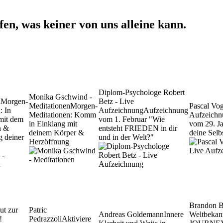
n, was keiner von uns alleine kann.
Diplom-Psychologe Robert
Monika Gschwind -
n
Morgen-
Betz - Live
Meditationen
Morgen-
Pascal Vo
: In
Aufzeichnung
Aufzeichnung
Meditationen: Komm
Aufzeichn
mit dem
vom 1. Februar "Wie
in Einklang mit
vom 29. Ja
n &
entsteht FRIEDEN in dir
deinem Körper &
deine Selb
g deiner
und in der Welt?"
Herzöffnung
Brandon 
ut zur
Patric
Andreas Goldemann
Innere
Weltbekan
!
Pedrazzoli
Aktiviere