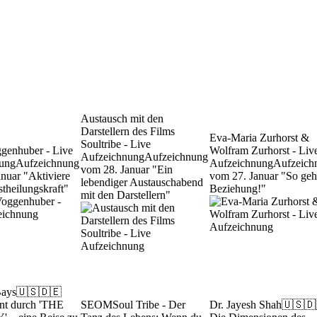
Austausch mit den
Darstellern des Films
Eva-Maria Zurhorst &
Soultribe - Live
ggenhuber - Live
Wolfram Zurhorst - Liv
Aufzeichnung
Aufzeichnung
ung
Aufzeichnung
Aufzeichnung
Aufzeich
vom 28. Januar "Ein
nuar "Aktiviere
vom 27. Januar "So geh
lebendiger Austauschabend
stheilungskraft"
Beziehung!"
mit den Darstellern"
Bays
🇺🇸🇩🇪
nt durch 'THE
SEOM
Soul Tribe - Der
Dr. Jayesh Shah
🇺🇸🇩