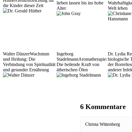
Hüther
Gehirnforschung für
lieben lassen bis ins hohe
Wahrhaftigke
die Kinder dieser Zeit
Alter
Welt leben
Walter Dänzer
Wachstum
Ingeborg
Dr. Lydia Re
und Heilung: Die
Stadelmann
Aromatherapie:
biologische 
Verbindung von Spiritualität
Die heilende Kraft von
der Borrelio
und gesunder Ernährung
ätherischen Ölen
anderer Infe
6 Kommentare
Christa Wittenberg