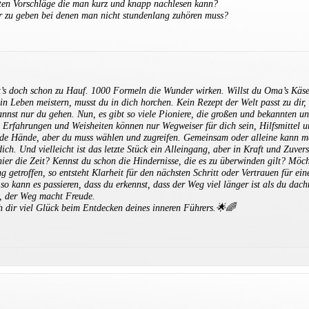
eten Vorschläge die man kurz und knapp nachlesen kann?
r zu geben bei denen man nicht stundenlang zuhören muss?
bt’s doch schon zu Hauf. 1000 Formeln die Wunder wirken. Willst du Oma’s Käs
in Leben meistern, musst du in dich horchen. Kein Rezept der Welt passt zu dir,
annst nur du gehen. Nun, es gibt so viele Pioniere, die großen und bekannten un
e Erfahrungen und Weisheiten können nur Wegweiser für dich sein, Hilfsmittel u
nde Hände, aber du muss wählen und zugreifen. Gemeinsam oder alleine kann m
dich. Und vielleicht ist das letzte Stück ein Alleingang, aber in Kraft und Zuvers
hier die Zeit? Kennst du schon die Hindernisse, die es zu überwinden gilt? Möc
 getroffen, so entsteht Klarheit für den nächsten Schritt oder Vertrauen für ei
o kann es passieren, dass du erkennst, dass der Weg viel länger ist als du dacht
, der Weg macht Freude.
 dir viel Glück beim Entdecken deines inneren Führers.🌟🌈