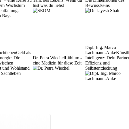
– eine Reise zu
Tanz des Lebens: Wenn du
Die Dimensionen des
hem Wachstum
tust was du liebst
Bewusstseins
entfaltung.
Dipl.-Ing. Marco
achtleben
Geld als
Lachmann-Anke
Künstl
Energie: Die
Dr. Petra Wiechel
Lithium -
Intelligenz: Dein Partner
wischen
eine Medizin für diese Zeit
Effizienz und
tät und Wohlstand
Selbstentdeckung