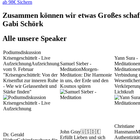
ab 98€ Sichern
Zusammen können wir etwas Großes schaffe
Gabi Schörk
Alle unsere Speaker
Podiumsdiskussion
Krisengeschüttelt - Live
Yann Sura -
Aufzeichnung
Aufzeichnung
Samuel Sieber -
Meditatione
vom 9. Februar
Meditation
Morgen-
Meditationen
"Krisengeschüttelt: Von der
Meditation: Die Harmonie
Verbindung 
Krisenflut zur inneren Ruhe
in uns, der Erde und den
Wesentliche
- Wie wir Gelassenheit und
Kosmos spüren
Verkörperun
Stärke finden"
Lichtkraft
Christiane
John Gray
🇺🇸🇩🇪
Hansmann
M
Dr. Gerald
Erfüllt Lieben und sich
Authentizität