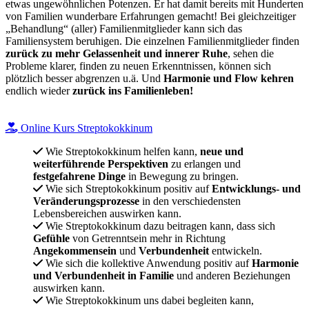
etwas ungewöhnlichen Potenzen. Er hat damit bereits mit Hunderten
von Familien wunderbare Erfahrungen gemacht! Bei gleichzeitiger
„Behandlung“ (aller) Familienmitglieder kann sich das
Familiensystem beruhigen. Die einzelnen Familienmitglieder finden
zurück zu mehr Gelassenheit und innerer Ruhe
, sehen die
Probleme klarer, finden zu neuen Erkenntnissen, können sich
plötzlich besser abgrenzen u.ä. Und
Harmonie und Flow kehren
endlich wieder
zurück ins Familienleben!
Online Kurs Streptokokkinum
Wie Streptokokkinum helfen kann,
neue und
weiterführende Perspektiven
zu erlangen und
festgefahrene Dinge
in Bewegung zu bringen.
Wie sich Streptokokkinum positiv auf
Entwicklungs- und
Veränderungsprozesse
in den verschiedensten
Lebensbereichen auswirken kann.
Wie Streptokokkinum dazu beitragen kann, dass sich
Gefühle
von Getrenntsein mehr in Richtung
Angekommensein
und
Verbundenheit
entwickeln.
Wie sich die kollektive Anwendung positiv auf
Harmonie
und Verbundenheit in Familie
und anderen Beziehungen
auswirken kann.
Wie Streptokokkinum uns dabei begleiten kann,