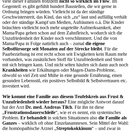
viele dieser Familien trotzdem
nicht so wirklich im Flow
. Im
Gegenteil: es gibt gefühlt hundert Baustellen, die wir gerne in
Ordnung bringen würden. Vielleicht ist da der ständige
Geschwisterstreit, das Kind, das sich „zu“ laut und auffällig verhält
oder der ständige Kampf um Medien, Aufräumen o.ä. Die Kinder
bräuchten vielleicht noch mehr ungeteilte Aufmerksamkeit, aber
Mama/Papa gehen schon auf dem Zahnfleisch, wodurch sich die
Unzufriedenheit der Kinder noch verschlimmert. Und die von
Mama/Papa in Folge natürlich auch – zumal
die eigene
Selbstfürsorge seit Monaten auf der Strecke bleibt
. Für die
Paarbeziehung ist erst recht schon seit Ewigkeiten kein Raum mehr
vorhanden, was zusätzlichen Stoff für Unzufriedenheit und Streit
mit sich bringen kann. Und nicht selten häufen sich dann auch noch
Krankheiten
wie Erkältungen oder Magen-Darm-Probleme,
obwohl so viel Zeit und Mühe in eine gesunde Ernährung, einen
gesunden Lebensstil, ein positives Selbstbild & Selbstvertrauen etc.
investiert wird.
Wie kommt eine Familie aus diesem Teufelskreis aus Frust &
Unzufriedenheit wieder heraus?
Eine mögliche Antwort darauf
hat der Arzt
Dr. med. Andreas Tilch
. Für ihn ist diese
„
Frustrationsdauerschleife
“, wie er es nennt, ein systemisches
Problem.
Er behandelt
in solchen Situationen also
die Familie als
Ganzes
– wirklich oft ohne Einzelanamnesen. Sein Mittel der Wahl:
die homöopathische Arznei „
Streptokokkinum
“ – und zwar in