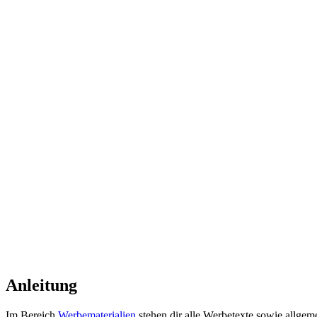
Anleitung
Im Bereich
Werbematerialien
stehen dir alle Werbetexte sowie allgem