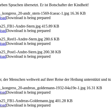
ben Sprachen übersetzt. Er ist Botschafter der Kindheit!
s_kongress_20-andr_stern-1569-fcaeac-1.jpg
16.36 KB
load
Download is being prepared
ds25_FB1-Andre-Stern.jpg
415.89 KB
load
Download is being prepared
ds25_Reel1-Andre-Stern.jpg
280.6 KB
load
Download is being prepared
ds25_Post1-Andre-Stern.jpg
200.38 KB
load
Download is being prepared
er, der Menschen weltweit auf ihrer Reise der Heilung unterstützt und t
ds_kongress_20-andreas_goldemann-1932-04a19e-1.jpg
16.31 KB
load
Download is being prepared
ds25_FB1-Andreas-Goldemann.jpg
401.28 KB
load
Download is being prepared