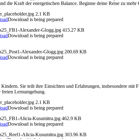
 und die Kraft der energetischen Balance. Beginne deine Reise zu mehr
r_placeholder.jpg
2.1 KB
load
Download is being prepared
ds25_FB1-Alexander-Glogg.jpg
415.27 KB
load
Download is being prepared
ds25_Post1-Alexander-Glogg.jpg
200.69 KB
load
Download is being prepared
n Kindern. Sie teilt ihre Einsichten und Erfahrungen, insbesondere mit 
er freien Lernumgebung.
r_placeholder.jpg
2.1 KB
load
Download is being prepared
ds25_FB1-Alicia-Kusumitra.jpg
462.9 KB
load
Download is being prepared
ds25_Reel1-Alicia-Kusumitra.jpg
303.96 KB