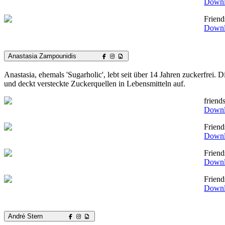
Down
Friend
Down
Anastasia Zampounidis
Anastasia, ehemals 'Sugarholic', lebt seit über 14 Jahren zuckerfrei.
und deckt versteckte Zuckerquellen in Lebensmitteln auf.
frien
Down
Frien
Down
Frien
Down
Frien
Down
André Stern