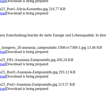
load
Download is being prepared
s25_Post1-Alicia-Kusumitra.jpg
216.77 KB
load
Download is being prepared
 Diese Entscheidung brachte ihr mehr Energie und Lebensqualität. In ih
ds_kongress_20-anastasia_zampounidis-1568-e17369-1.jpg
13.46 KB
load
Download is being prepared
ds25_FB1-Anastasia-Zampounidis.jpg
450.24 KB
load
Download is being prepared
ds25_Reel1-Anastasia-Zampounidis.jpg
293.12 KB
load
Download is being prepared
ds25_Post1-Anastasia-Zampounidis.jpg
213.57 KB
load
Download is being prepared