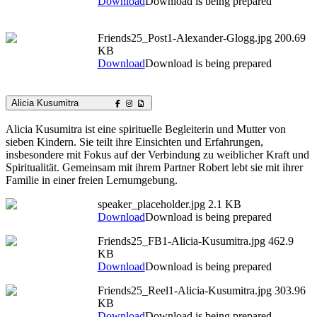
Download
Download is being prepared
Friends25_Post1-Alexander-Glogg.jpg
200.69
KB
Download
Download is being prepared
Alicia Kusumitra
Alicia Kusumitra ist eine spirituelle Begleiterin und Mutter von
sieben Kindern. Sie teilt ihre Einsichten und Erfahrungen,
insbesondere mit Fokus auf der Verbindung zu weiblicher Kraft und
Spiritualität. Gemeinsam mit ihrem Partner Robert lebt sie mit ihrer
Familie in einer freien Lernumgebung.
speaker_placeholder.jpg
2.1 KB
Download
Download is being prepared
Friends25_FB1-Alicia-Kusumitra.jpg
462.9
KB
Download
Download is being prepared
Friends25_Reel1-Alicia-Kusumitra.jpg
303.96
KB
Download
Download is being prepared