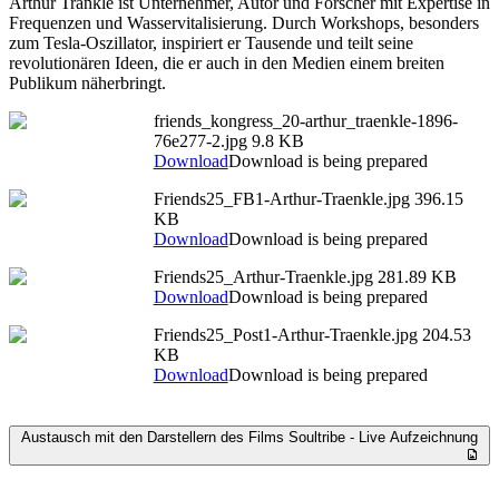
Arthur Tränkle ist Unternehmer, Autor und Forscher mit Expertise in
Frequenzen und Wasservitalisierung. Durch Workshops, besonders
zum Tesla-Oszillator, inspiriert er Tausende und teilt seine
revolutionären Ideen, die er auch in den Medien einem breiten
Publikum näherbringt.
friends_kongress_20-arthur_traenkle-1896-
76e277-2.jpg
9.8 KB
Download
Download is being prepared
Friends25_FB1-Arthur-Traenkle.jpg
396.15
KB
Download
Download is being prepared
Friends25_Arthur-Traenkle.jpg
281.89 KB
Download
Download is being prepared
Friends25_Post1-Arthur-Traenkle.jpg
204.53
KB
Download
Download is being prepared
Austausch mit den Darstellern des Films Soultribe - Live Aufzeichnung