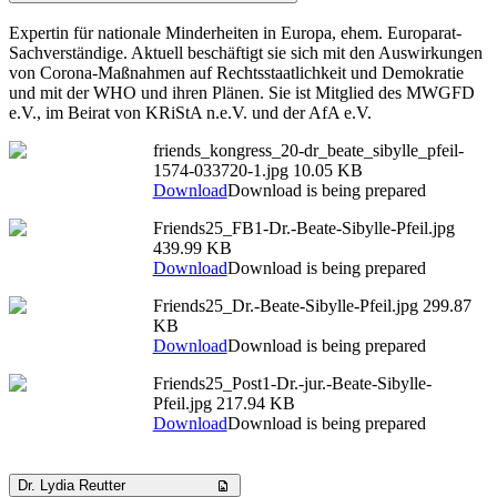
Expertin für nationale Minderheiten in Europa, ehem. Europarat-
Sachverständige. Aktuell beschäftigt sie sich mit den Auswirkungen
von Corona-Maßnahmen auf Rechtsstaatlichkeit und Demokratie
und mit der WHO und ihren Plänen. Sie ist Mitglied des MWGFD
e.V., im Beirat von KRiStA n.e.V. und der AfA e.V.
friends_kongress_20-dr_beate_sibylle_pfeil-
1574-033720-1.jpg
10.05 KB
Download
Download is being prepared
Friends25_FB1-Dr.-Beate-Sibylle-Pfeil.jpg
439.99 KB
Download
Download is being prepared
Friends25_Dr.-Beate-Sibylle-Pfeil.jpg
299.87
KB
Download
Download is being prepared
Friends25_Post1-Dr.-jur.-Beate-Sibylle-
Pfeil.jpg
217.94 KB
Download
Download is being prepared
Dr. Lydia Reutter