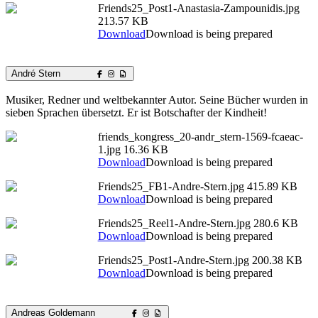
Friends25_Post1-Anastasia-Zampounidis.jpg
213.57 KB
Download
Download is being prepared
André Stern
Musiker, Redner und weltbekannter Autor. Seine Bücher wurden in
sieben Sprachen übersetzt. Er ist Botschafter der Kindheit!
friends_kongress_20-andr_stern-1569-fcaeac-
1.jpg
16.36 KB
Download
Download is being prepared
Friends25_FB1-Andre-Stern.jpg
415.89 KB
Download
Download is being prepared
Friends25_Reel1-Andre-Stern.jpg
280.6 KB
Download
Download is being prepared
Friends25_Post1-Andre-Stern.jpg
200.38 KB
Download
Download is being prepared
Andreas Goldemann