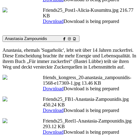
Friends25_Post1-Alicia-Kusumitra.jpg
216.77
KB
Download
Download is being prepared
Anastasia Zampounidis
Anastasia, ehemals 'Sugarholic', lebt seit über 14 Jahren zuckerfrei.
Diese Entscheidung brachte ihr mehr Energie und Lebensqualität. In
ihrem Buch „Für immer zuckerfrei“ (Bastei Lübbe) teilt sie ihren
Weg und deckt versteckte Zuckerquellen in Lebensmitteln auf.
friends_kongress_20-anastasia_zampounidis-
1568-e17369-1.jpg
13.46 KB
Download
Download is being prepared
Friends25_FB1-Anastasia-Zampounidis.jpg
450.24 KB
Download
Download is being prepared
Friends25_Reel1-Anastasia-Zampounidis.jpg
293.12 KB
Download
Download is being prepared