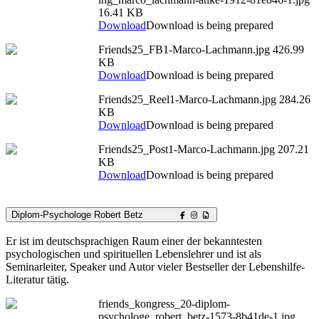
16.41 KB
Download
Download is being prepared
Friends25_FB1-Marco-Lachmann.jpg
426.99
KB
Download
Download is being prepared
Friends25_Reel1-Marco-Lachmann.jpg
284.26
KB
Download
Download is being prepared
Friends25_Post1-Marco-Lachmann.jpg
207.21
KB
Download
Download is being prepared
Diplom-Psychologe Robert Betz
Er ist im deutschsprachigen Raum einer der bekanntesten
psychologischen und spirituellen Lebenslehrer und ist als
Seminarleiter, Speaker und Autor vieler Bestseller der Lebenshilfe-
Literatur tätig.
friends_kongress_20-diplom-
psychologe_robert_betz-1573-8b41de-1.jpg