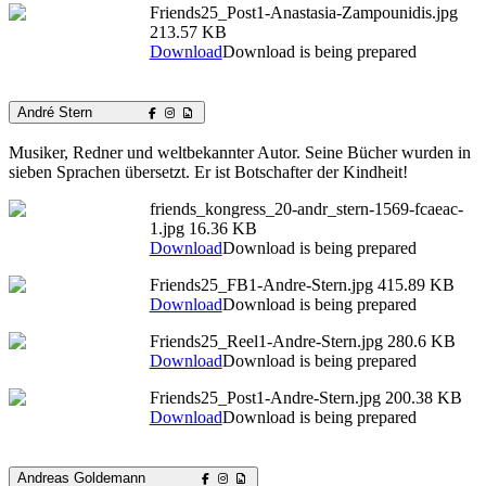
Friends25_Post1-Anastasia-Zampounidis.jpg
213.57 KB
Download
Download is being prepared
André Stern
Musiker, Redner und weltbekannter Autor. Seine Bücher wurden in
sieben Sprachen übersetzt. Er ist Botschafter der Kindheit!
friends_kongress_20-andr_stern-1569-fcaeac-
1.jpg
16.36 KB
Download
Download is being prepared
Friends25_FB1-Andre-Stern.jpg
415.89 KB
Download
Download is being prepared
Friends25_Reel1-Andre-Stern.jpg
280.6 KB
Download
Download is being prepared
Friends25_Post1-Andre-Stern.jpg
200.38 KB
Download
Download is being prepared
Andreas Goldemann