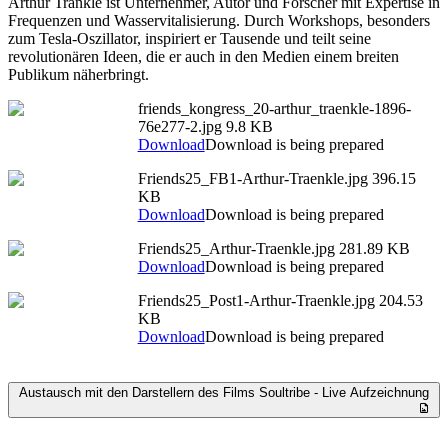
Arthur Tränkle ist Unternehmer, Autor und Forscher mit Expertise in
Frequenzen und Wasservitalisierung. Durch Workshops, besonders
zum Tesla-Oszillator, inspiriert er Tausende und teilt seine
revolutionären Ideen, die er auch in den Medien einem breiten
Publikum näherbringt.
friends_kongress_20-arthur_traenkle-1896-
76e277-2.jpg
9.8 KB
Download
Download is being prepared
Friends25_FB1-Arthur-Traenkle.jpg
396.15
KB
Download
Download is being prepared
Friends25_Arthur-Traenkle.jpg
281.89 KB
Download
Download is being prepared
Friends25_Post1-Arthur-Traenkle.jpg
204.53
KB
Download
Download is being prepared
Austausch mit den Darstellern des Films Soultribe - Live Aufzeichnung