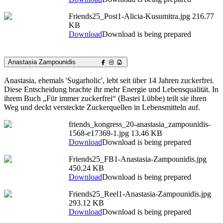
Friends25_Post1-Alicia-Kusumitra.jpg
216.77
KB
Download
Download is being prepared
Anastasia Zampounidis
Anastasia, ehemals 'Sugarholic', lebt seit über 14 Jahren zuckerfrei.
Diese Entscheidung brachte ihr mehr Energie und Lebensqualität. In
ihrem Buch „Für immer zuckerfrei“ (Bastei Lübbe) teilt sie ihren
Weg und deckt versteckte Zuckerquellen in Lebensmitteln auf.
friends_kongress_20-anastasia_zampounidis-
1568-e17369-1.jpg
13.46 KB
Download
Download is being prepared
Friends25_FB1-Anastasia-Zampounidis.jpg
450.24 KB
Download
Download is being prepared
Friends25_Reel1-Anastasia-Zampounidis.jpg
293.12 KB
Download
Download is being prepared