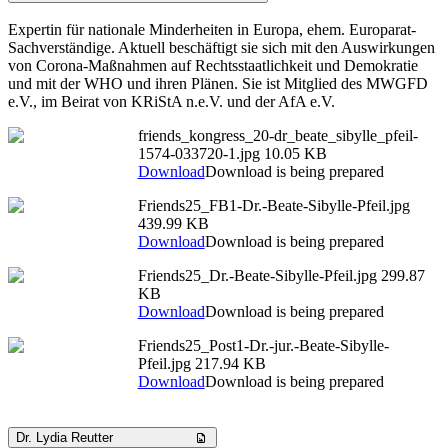
Expertin für nationale Minderheiten in Europa, ehem. Europarat-
Sachverständige. Aktuell beschäftigt sie sich mit den Auswirkungen
von Corona-Maßnahmen auf Rechtsstaatlichkeit und Demokratie
und mit der WHO und ihren Plänen. Sie ist Mitglied des MWGFD
e.V., im Beirat von KRiStA n.e.V. und der AfA e.V.
friends_kongress_20-dr_beate_sibylle_pfeil-
1574-033720-1.jpg
10.05 KB
Download
Download is being prepared
Friends25_FB1-Dr.-Beate-Sibylle-Pfeil.jpg
439.99 KB
Download
Download is being prepared
Friends25_Dr.-Beate-Sibylle-Pfeil.jpg
299.87
KB
Download
Download is being prepared
Friends25_Post1-Dr.-jur.-Beate-Sibylle-
Pfeil.jpg
217.94 KB
Download
Download is being prepared
Dr. Lydia Reutter