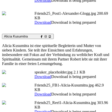
Download
Download is being prepared
Friends25_Post1-Alexander-Glogg.jpg
200.69
KB
Download
Download is being prepared
Alicia Kusumitra
Alicia Kusumitra ist eine spirituelle Begleiterin und Mutter von
sieben Kindern. Sie teilt ihre Einsichten und Erfahrungen,
insbesondere mit Fokus auf der Verbindung zu weiblicher Kraft und
Spiritualität. Gemeinsam mit ihrem Partner Robert lebt sie mit ihrer
Familie in einer freien Lernumgebung.
speaker_placeholder.jpg
2.1 KB
Download
Download is being prepared
Friends25_FB1-Alicia-Kusumitra.jpg
462.9
KB
Download
Download is being prepared
Friends25_Reel1-Alicia-Kusumitra.jpg
303.96
KB
Download
Download is being prepared