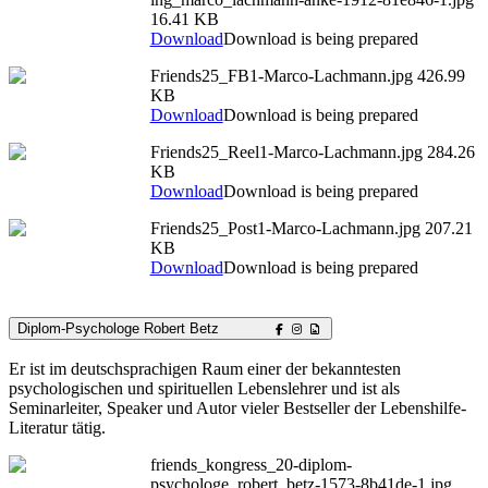
16.41 KB
Download
Download is being prepared
Friends25_FB1-Marco-Lachmann.jpg
426.99
KB
Download
Download is being prepared
Friends25_Reel1-Marco-Lachmann.jpg
284.26
KB
Download
Download is being prepared
Friends25_Post1-Marco-Lachmann.jpg
207.21
KB
Download
Download is being prepared
Diplom-Psychologe Robert Betz
Er ist im deutschsprachigen Raum einer der bekanntesten
psychologischen und spirituellen Lebenslehrer und ist als
Seminarleiter, Speaker und Autor vieler Bestseller der Lebenshilfe-
Literatur tätig.
friends_kongress_20-diplom-
psychologe_robert_betz-1573-8b41de-1.jpg