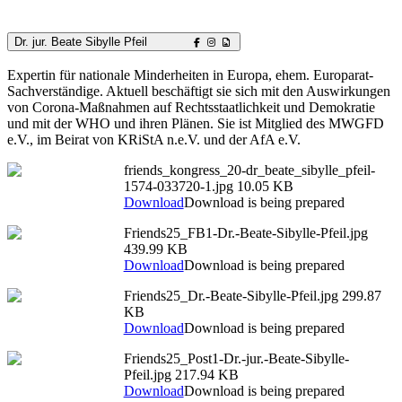
Dr. jur. Beate Sibylle Pfeil
Expertin für nationale Minderheiten in Europa, ehem. Europarat-
Sachverständige. Aktuell beschäftigt sie sich mit den Auswirkungen
von Corona-Maßnahmen auf Rechtsstaatlichkeit und Demokratie
und mit der WHO und ihren Plänen. Sie ist Mitglied des MWGFD
e.V., im Beirat von KRiStA n.e.V. und der AfA e.V.
friends_kongress_20-dr_beate_sibylle_pfeil-
1574-033720-1.jpg
10.05 KB
Download
Download is being prepared
Friends25_FB1-Dr.-Beate-Sibylle-Pfeil.jpg
439.99 KB
Download
Download is being prepared
Friends25_Dr.-Beate-Sibylle-Pfeil.jpg
299.87
KB
Download
Download is being prepared
Friends25_Post1-Dr.-jur.-Beate-Sibylle-
Pfeil.jpg
217.94 KB
Download
Download is being prepared