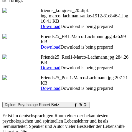
sich bringt.
friends_kongress_20-dipl-
ing_marco_lachmann-anke-1912-81e846-1.jpg
16.41 KB
Download
Download is being prepared
Friends25_FB1-Marco-Lachmann.jpg
426.99
KB
Download
Download is being prepared
Friends25_Reel1-Marco-Lachmann.jpg
284.26
KB
Download
Download is being prepared
Friends25_Post1-Marco-Lachmann.jpg
207.21
KB
Download
Download is being prepared
Diplom-Psychologe Robert Betz
Er ist im deutschsprachigen Raum einer der bekanntesten
psychologischen und spirituellen Lebenslehrer und ist als
Seminarleiter, Speaker und Autor vieler Bestseller der Lebenshilfe-
Literatur tätig.