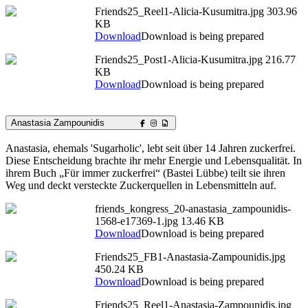
Friends25_Reel1-Alicia-Kusumitra.jpg
303.96
KB
Download
Download is being prepared
Friends25_Post1-Alicia-Kusumitra.jpg
216.77
KB
Download
Download is being prepared
Anastasia Zampounidis
Anastasia, ehemals 'Sugarholic', lebt seit über 14 Jahren zuckerfrei.
Diese Entscheidung brachte ihr mehr Energie und Lebensqualität. In
ihrem Buch „Für immer zuckerfrei“ (Bastei Lübbe) teilt sie ihren
Weg und deckt versteckte Zuckerquellen in Lebensmitteln auf.
friends_kongress_20-anastasia_zampounidis-
1568-e17369-1.jpg
13.46 KB
Download
Download is being prepared
Friends25_FB1-Anastasia-Zampounidis.jpg
450.24 KB
Download
Download is being prepared
Friends25_Reel1-Anastasia-Zampounidis.jpg