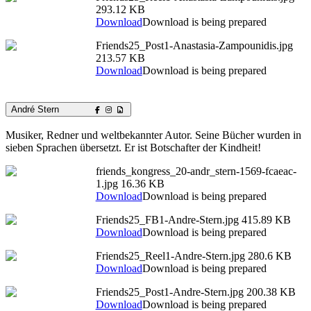
293.12 KB
Download
Download is being prepared
Friends25_Post1-Anastasia-Zampounidis.jpg
213.57 KB
Download
Download is being prepared
André Stern
Musiker, Redner und weltbekannter Autor. Seine Bücher wurden in
sieben Sprachen übersetzt. Er ist Botschafter der Kindheit!
friends_kongress_20-andr_stern-1569-fcaeac-
1.jpg
16.36 KB
Download
Download is being prepared
Friends25_FB1-Andre-Stern.jpg
415.89 KB
Download
Download is being prepared
Friends25_Reel1-Andre-Stern.jpg
280.6 KB
Download
Download is being prepared
Friends25_Post1-Andre-Stern.jpg
200.38 KB
Download
Download is being prepared