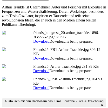
Arthur Tränkle ist Unternehmer, Autor und Forscher mit Expertise in
Frequenzen und Wasservitalisierung. Durch Workshops, besonders
zum Tesla-Oszillator, inspiriert er Tausende und teilt seine
revolutionären Ideen, die er auch in den Medien einem breiten
Publikum näherbringt.
friends_kongress_20-arthur_traenkle-1896-
76e277-2.jpg
9.8 KB
Download
Download is being prepared
Friends25_FB1-Arthur-Traenkle.jpg
396.15
KB
Download
Download is being prepared
Friends25_Arthur-Traenkle.jpg
281.89 KB
Download
Download is being prepared
Friends25_Post1-Arthur-Traenkle.jpg
204.53
KB
Download
Download is being prepared
Austausch mit den Darstellern des Films Soultribe - Live Aufzeichnung