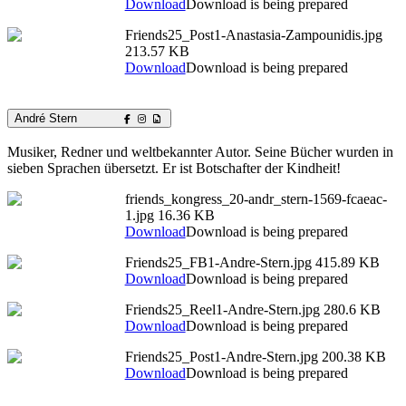
Download
Download is being prepared
Friends25_Post1-Anastasia-Zampounidis.jpg
213.57 KB
Download
Download is being prepared
André Stern
Musiker, Redner und weltbekannter Autor. Seine Bücher wurden in
sieben Sprachen übersetzt. Er ist Botschafter der Kindheit!
friends_kongress_20-andr_stern-1569-fcaeac-
1.jpg
16.36 KB
Download
Download is being prepared
Friends25_FB1-Andre-Stern.jpg
415.89 KB
Download
Download is being prepared
Friends25_Reel1-Andre-Stern.jpg
280.6 KB
Download
Download is being prepared
Friends25_Post1-Andre-Stern.jpg
200.38 KB
Download
Download is being prepared