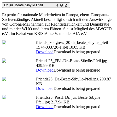
Dr. jur. Beate Sibylle Pfeil
Expertin für nationale Minderheiten in Europa, ehem. Europarat-
Sachverständige. Aktuell beschäftigt sie sich mit den Auswirkungen
von Corona-Maßnahmen auf Rechtsstaatlichkeit und Demokratie
und mit der WHO und ihren Plänen. Sie ist Mitglied des MWGFD
e.V., im Beirat von KRiStA n.e.V. und der AfA e.V.
friends_kongress_20-dr_beate_sibylle_pfeil-
1574-033720-1.jpg
10.05 KB
Download
Download is being prepared
Friends25_FB1-Dr.-Beate-Sibylle-Pfeil.jpg
439.99 KB
Download
Download is being prepared
Friends25_Dr.-Beate-Sibylle-Pfeil.jpg
299.87
KB
Download
Download is being prepared
Friends25_Post1-Dr.-jur.-Beate-Sibylle-
Pfeil.jpg
217.94 KB
Download
Download is being prepared