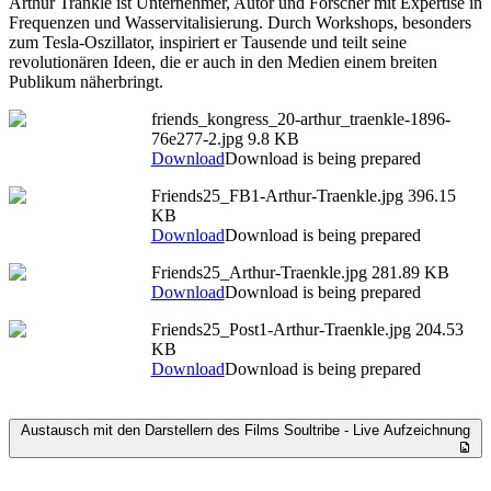
Arthur Tränkle ist Unternehmer, Autor und Forscher mit Expertise in
Frequenzen und Wasservitalisierung. Durch Workshops, besonders
zum Tesla-Oszillator, inspiriert er Tausende und teilt seine
revolutionären Ideen, die er auch in den Medien einem breiten
Publikum näherbringt.
friends_kongress_20-arthur_traenkle-1896-
76e277-2.jpg
9.8 KB
Download
Download is being prepared
Friends25_FB1-Arthur-Traenkle.jpg
396.15
KB
Download
Download is being prepared
Friends25_Arthur-Traenkle.jpg
281.89 KB
Download
Download is being prepared
Friends25_Post1-Arthur-Traenkle.jpg
204.53
KB
Download
Download is being prepared
Austausch mit den Darstellern des Films Soultribe - Live Aufzeichnung