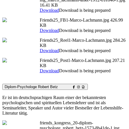
16.41 KB
Download
Download is being prepared
Friends25_FB1-Marco-Lachmann.jpg
426.99
KB
Download
Download is being prepared
Friends25_Reel1-Marco-Lachmann.jpg
284.26
KB
Download
Download is being prepared
Friends25_Post1-Marco-Lachmann.jpg
207.21
KB
Download
Download is being prepared
Diplom-Psychologe Robert Betz
Er ist im deutschsprachigen Raum einer der bekanntesten
psychologischen und spirituellen Lebenslehrer und ist als
Seminarleiter, Speaker und Autor vieler Bestseller der Lebenshilfe-
Literatur tätig.
friends_kongress_20-diplom-
psychologe_robert_betz-1573-8b41de-1.jpg