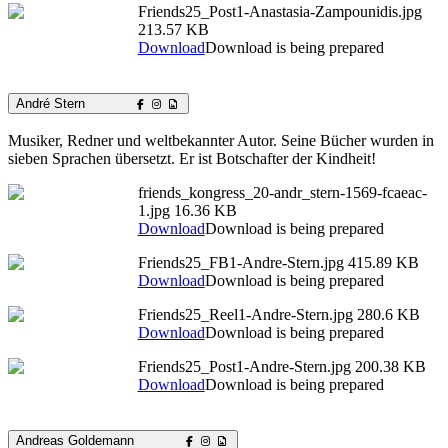
Friends25_Post1-Anastasia-Zampounidis.jpg
213.57 KB
Download
Download is being prepared
André Stern
Musiker, Redner und weltbekannter Autor. Seine Bücher wurden in
sieben Sprachen übersetzt. Er ist Botschafter der Kindheit!
friends_kongress_20-andr_stern-1569-fcaeac-
1.jpg
16.36 KB
Download
Download is being prepared
Friends25_FB1-Andre-Stern.jpg
415.89 KB
Download
Download is being prepared
Friends25_Reel1-Andre-Stern.jpg
280.6 KB
Download
Download is being prepared
Friends25_Post1-Andre-Stern.jpg
200.38 KB
Download
Download is being prepared
Andreas Goldemann