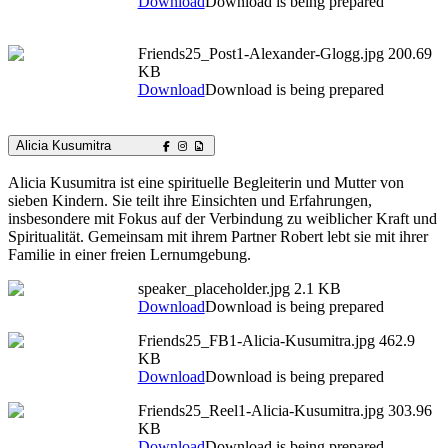
Download
Download is being prepared
Friends25_Post1-Alexander-Glogg.jpg
200.69
KB
Download
Download is being prepared
Alicia Kusumitra
Alicia Kusumitra ist eine spirituelle Begleiterin und Mutter von
sieben Kindern. Sie teilt ihre Einsichten und Erfahrungen,
insbesondere mit Fokus auf der Verbindung zu weiblicher Kraft und
Spiritualität. Gemeinsam mit ihrem Partner Robert lebt sie mit ihrer
Familie in einer freien Lernumgebung.
speaker_placeholder.jpg
2.1 KB
Download
Download is being prepared
Friends25_FB1-Alicia-Kusumitra.jpg
462.9
KB
Download
Download is being prepared
Friends25_Reel1-Alicia-Kusumitra.jpg
303.96
KB
Download
Download is being prepared