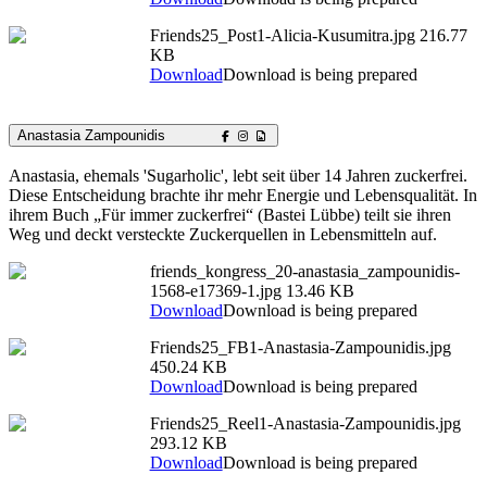
Friends25_Post1-Alicia-Kusumitra.jpg
216.77
KB
Download
Download is being prepared
Anastasia Zampounidis
Anastasia, ehemals 'Sugarholic', lebt seit über 14 Jahren zuckerfrei.
Diese Entscheidung brachte ihr mehr Energie und Lebensqualität. In
ihrem Buch „Für immer zuckerfrei“ (Bastei Lübbe) teilt sie ihren
Weg und deckt versteckte Zuckerquellen in Lebensmitteln auf.
friends_kongress_20-anastasia_zampounidis-
1568-e17369-1.jpg
13.46 KB
Download
Download is being prepared
Friends25_FB1-Anastasia-Zampounidis.jpg
450.24 KB
Download
Download is being prepared
Friends25_Reel1-Anastasia-Zampounidis.jpg
293.12 KB
Download
Download is being prepared