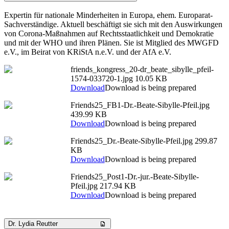
Expertin für nationale Minderheiten in Europa, ehem. Europarat-
Sachverständige. Aktuell beschäftigt sie sich mit den Auswirkungen
von Corona-Maßnahmen auf Rechtsstaatlichkeit und Demokratie
und mit der WHO und ihren Plänen. Sie ist Mitglied des MWGFD
e.V., im Beirat von KRiStA n.e.V. und der AfA e.V.
friends_kongress_20-dr_beate_sibylle_pfeil-
1574-033720-1.jpg
10.05 KB
Download
Download is being prepared
Friends25_FB1-Dr.-Beate-Sibylle-Pfeil.jpg
439.99 KB
Download
Download is being prepared
Friends25_Dr.-Beate-Sibylle-Pfeil.jpg
299.87
KB
Download
Download is being prepared
Friends25_Post1-Dr.-jur.-Beate-Sibylle-
Pfeil.jpg
217.94 KB
Download
Download is being prepared
Dr. Lydia Reutter