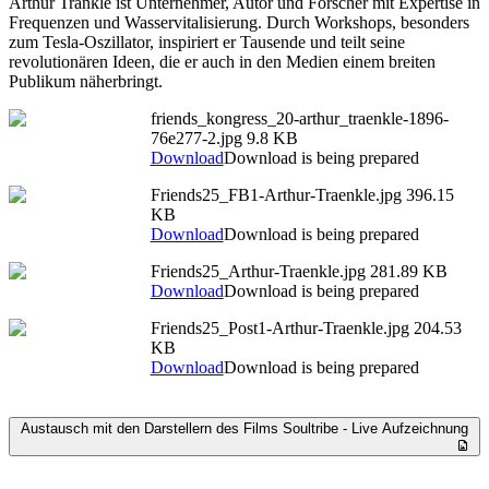
Arthur Tränkle ist Unternehmer, Autor und Forscher mit Expertise in
Frequenzen und Wasservitalisierung. Durch Workshops, besonders
zum Tesla-Oszillator, inspiriert er Tausende und teilt seine
revolutionären Ideen, die er auch in den Medien einem breiten
Publikum näherbringt.
friends_kongress_20-arthur_traenkle-1896-
76e277-2.jpg
9.8 KB
Download
Download is being prepared
Friends25_FB1-Arthur-Traenkle.jpg
396.15
KB
Download
Download is being prepared
Friends25_Arthur-Traenkle.jpg
281.89 KB
Download
Download is being prepared
Friends25_Post1-Arthur-Traenkle.jpg
204.53
KB
Download
Download is being prepared
Austausch mit den Darstellern des Films Soultribe - Live Aufzeichnung