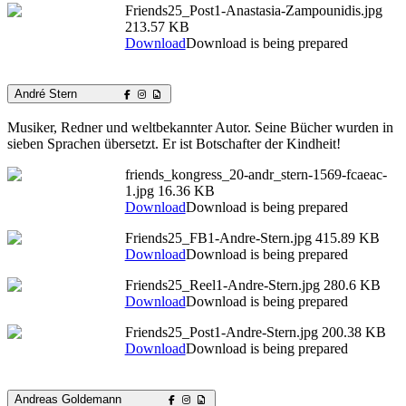
Friends25_Post1-Anastasia-Zampounidis.jpg
213.57 KB
Download
Download is being prepared
André Stern
Musiker, Redner und weltbekannter Autor. Seine Bücher wurden in
sieben Sprachen übersetzt. Er ist Botschafter der Kindheit!
friends_kongress_20-andr_stern-1569-fcaeac-
1.jpg
16.36 KB
Download
Download is being prepared
Friends25_FB1-Andre-Stern.jpg
415.89 KB
Download
Download is being prepared
Friends25_Reel1-Andre-Stern.jpg
280.6 KB
Download
Download is being prepared
Friends25_Post1-Andre-Stern.jpg
200.38 KB
Download
Download is being prepared
Andreas Goldemann