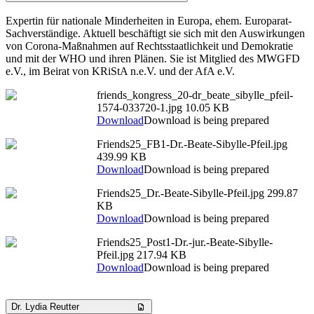
Expertin für nationale Minderheiten in Europa, ehem. Europarat-
Sachverständige. Aktuell beschäftigt sie sich mit den Auswirkungen
von Corona-Maßnahmen auf Rechtsstaatlichkeit und Demokratie
und mit der WHO und ihren Plänen. Sie ist Mitglied des MWGFD
e.V., im Beirat von KRiStA n.e.V. und der AfA e.V.
friends_kongress_20-dr_beate_sibylle_pfeil-
1574-033720-1.jpg
10.05 KB
Download
Download is being prepared
Friends25_FB1-Dr.-Beate-Sibylle-Pfeil.jpg
439.99 KB
Download
Download is being prepared
Friends25_Dr.-Beate-Sibylle-Pfeil.jpg
299.87
KB
Download
Download is being prepared
Friends25_Post1-Dr.-jur.-Beate-Sibylle-
Pfeil.jpg
217.94 KB
Download
Download is being prepared
Dr. Lydia Reutter