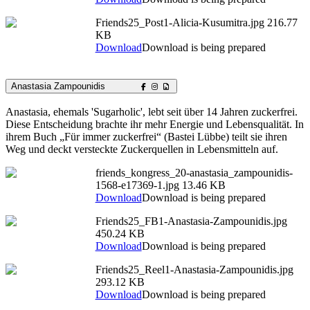
Friends25_Post1-Alicia-Kusumitra.jpg
216.77
KB
Download
Download is being prepared
Anastasia Zampounidis
Anastasia, ehemals 'Sugarholic', lebt seit über 14 Jahren zuckerfrei.
Diese Entscheidung brachte ihr mehr Energie und Lebensqualität. In
ihrem Buch „Für immer zuckerfrei“ (Bastei Lübbe) teilt sie ihren
Weg und deckt versteckte Zuckerquellen in Lebensmitteln auf.
friends_kongress_20-anastasia_zampounidis-
1568-e17369-1.jpg
13.46 KB
Download
Download is being prepared
Friends25_FB1-Anastasia-Zampounidis.jpg
450.24 KB
Download
Download is being prepared
Friends25_Reel1-Anastasia-Zampounidis.jpg
293.12 KB
Download
Download is being prepared