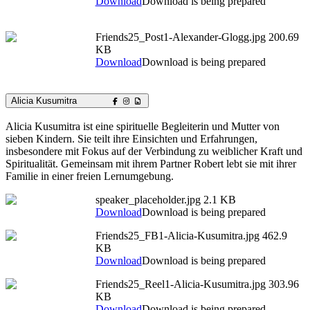
Download
Download is being prepared
Friends25_Post1-Alexander-Glogg.jpg
200.69
KB
Download
Download is being prepared
Alicia Kusumitra
Alicia Kusumitra ist eine spirituelle Begleiterin und Mutter von
sieben Kindern. Sie teilt ihre Einsichten und Erfahrungen,
insbesondere mit Fokus auf der Verbindung zu weiblicher Kraft und
Spiritualität. Gemeinsam mit ihrem Partner Robert lebt sie mit ihrer
Familie in einer freien Lernumgebung.
speaker_placeholder.jpg
2.1 KB
Download
Download is being prepared
Friends25_FB1-Alicia-Kusumitra.jpg
462.9
KB
Download
Download is being prepared
Friends25_Reel1-Alicia-Kusumitra.jpg
303.96
KB
Download
Download is being prepared