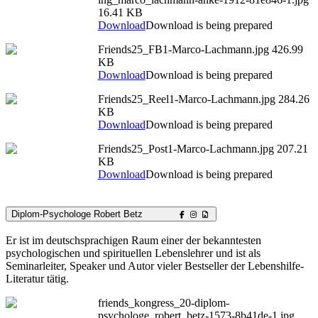
16.41 KB
Download
Download is being prepared
Friends25_FB1-Marco-Lachmann.jpg
426.99
KB
Download
Download is being prepared
Friends25_Reel1-Marco-Lachmann.jpg
284.26
KB
Download
Download is being prepared
Friends25_Post1-Marco-Lachmann.jpg
207.21
KB
Download
Download is being prepared
Diplom-Psychologe Robert Betz
Er ist im deutschsprachigen Raum einer der bekanntesten
psychologischen und spirituellen Lebenslehrer und ist als
Seminarleiter, Speaker und Autor vieler Bestseller der Lebenshilfe-
Literatur tätig.
friends_kongress_20-diplom-
psychologe_robert_betz-1573-8b41de-1.jpg