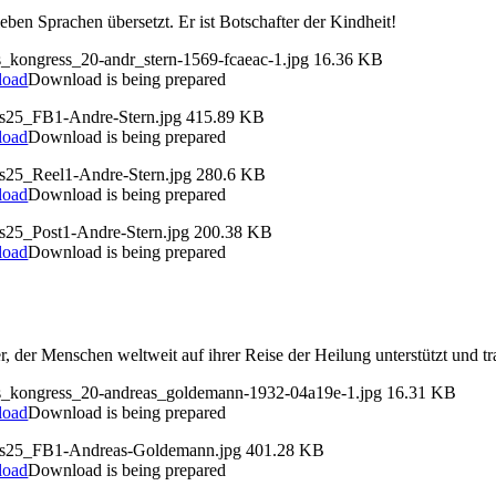
ben Sprachen übersetzt. Er ist Botschafter der Kindheit!
s_kongress_20-andr_stern-1569-fcaeac-1.jpg
16.36 KB
load
Download is being prepared
ds25_FB1-Andre-Stern.jpg
415.89 KB
load
Download is being prepared
ds25_Reel1-Andre-Stern.jpg
280.6 KB
load
Download is being prepared
ds25_Post1-Andre-Stern.jpg
200.38 KB
load
Download is being prepared
er, der Menschen weltweit auf ihrer Reise der Heilung unterstützt und t
ds_kongress_20-andreas_goldemann-1932-04a19e-1.jpg
16.31 KB
load
Download is being prepared
ds25_FB1-Andreas-Goldemann.jpg
401.28 KB
load
Download is being prepared