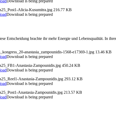
load
Download is being prepared
s25_Post1-Alicia-Kusumitra.jpg
216.77 KB
load
Download is being prepared
 Diese Entscheidung brachte ihr mehr Energie und Lebensqualität. In ih
ds_kongress_20-anastasia_zampounidis-1568-e17369-1.jpg
13.46 KB
load
Download is being prepared
ds25_FB1-Anastasia-Zampounidis.jpg
450.24 KB
load
Download is being prepared
ds25_Reel1-Anastasia-Zampounidis.jpg
293.12 KB
load
Download is being prepared
ds25_Post1-Anastasia-Zampounidis.jpg
213.57 KB
load
Download is being prepared