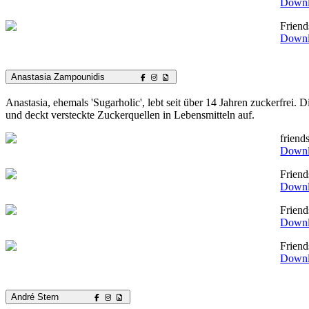
Down
Friend
Down
Anastasia Zampounidis
Anastasia, ehemals 'Sugarholic', lebt seit über 14 Jahren zuckerfrei.
und deckt versteckte Zuckerquellen in Lebensmitteln auf.
frien
Down
Frien
Down
Frien
Down
Frien
Down
André Stern