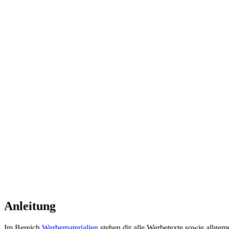
Anleitung
Im Bereich
Werbematerialien
stehen dir alle Werbetexte sowie allgem