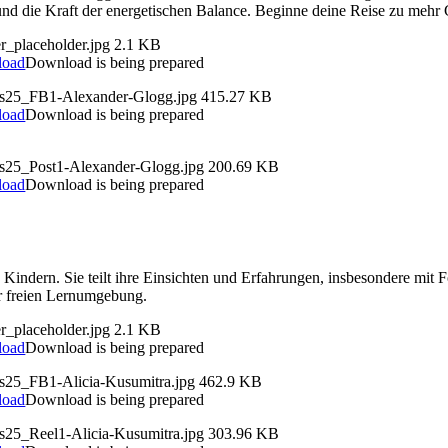
 und die Kraft der energetischen Balance. Beginne deine Reise zu mehr
r_placeholder.jpg
2.1 KB
load
Download is being prepared
ds25_FB1-Alexander-Glogg.jpg
415.27 KB
load
Download is being prepared
ds25_Post1-Alexander-Glogg.jpg
200.69 KB
load
Download is being prepared
n Kindern. Sie teilt ihre Einsichten und Erfahrungen, insbesondere mit 
er freien Lernumgebung.
r_placeholder.jpg
2.1 KB
load
Download is being prepared
ds25_FB1-Alicia-Kusumitra.jpg
462.9 KB
load
Download is being prepared
ds25_Reel1-Alicia-Kusumitra.jpg
303.96 KB