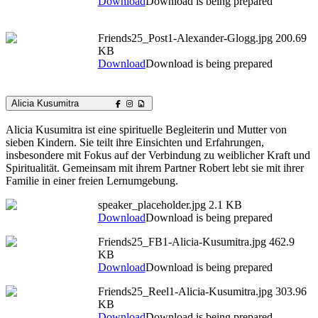
Download
Download is being prepared
Friends25_Post1-Alexander-Glogg.jpg
200.69
KB
Download
Download is being prepared
Alicia Kusumitra
Alicia Kusumitra ist eine spirituelle Begleiterin und Mutter von
sieben Kindern. Sie teilt ihre Einsichten und Erfahrungen,
insbesondere mit Fokus auf der Verbindung zu weiblicher Kraft und
Spiritualität. Gemeinsam mit ihrem Partner Robert lebt sie mit ihrer
Familie in einer freien Lernumgebung.
speaker_placeholder.jpg
2.1 KB
Download
Download is being prepared
Friends25_FB1-Alicia-Kusumitra.jpg
462.9
KB
Download
Download is being prepared
Friends25_Reel1-Alicia-Kusumitra.jpg
303.96
KB
Download
Download is being prepared