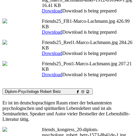
16.41 KB
Download
Download is being prepared
Friends25_FB1-Marco-Lachmann.jpg
426.99
KB
Download
Download is being prepared
Friends25_Reel1-Marco-Lachmann.jpg
284.26
KB
Download
Download is being prepared
Friends25_Post1-Marco-Lachmann.jpg
207.21
KB
Download
Download is being prepared
Diplom-Psychologe Robert Betz
Er ist im deutschsprachigen Raum einer der bekanntesten
psychologischen und spirituellen Lebenslehrer und ist als
Seminarleiter, Speaker und Autor vieler Bestseller der Lebenshilfe-
Literatur tätig.
friends_kongress_20-diplom-
psychologe_robert_betz-1573-8b41de-1.jpg