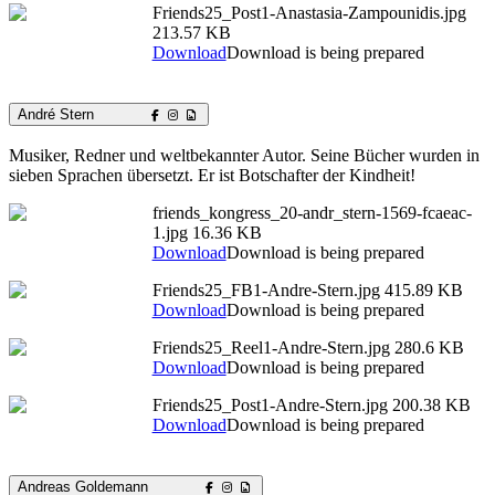
Friends25_Post1-Anastasia-Zampounidis.jpg
213.57 KB
Download
Download is being prepared
André Stern
Musiker, Redner und weltbekannter Autor. Seine Bücher wurden in
sieben Sprachen übersetzt. Er ist Botschafter der Kindheit!
friends_kongress_20-andr_stern-1569-fcaeac-
1.jpg
16.36 KB
Download
Download is being prepared
Friends25_FB1-Andre-Stern.jpg
415.89 KB
Download
Download is being prepared
Friends25_Reel1-Andre-Stern.jpg
280.6 KB
Download
Download is being prepared
Friends25_Post1-Andre-Stern.jpg
200.38 KB
Download
Download is being prepared
Andreas Goldemann