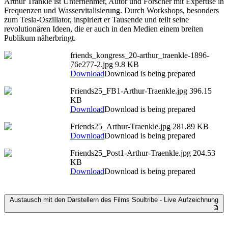
Arthur Tränkle ist Unternehmer, Autor und Forscher mit Expertise in
Frequenzen und Wasservitalisierung. Durch Workshops, besonders
zum Tesla-Oszillator, inspiriert er Tausende und teilt seine
revolutionären Ideen, die er auch in den Medien einem breiten
Publikum näherbringt.
friends_kongress_20-arthur_traenkle-1896-
76e277-2.jpg
9.8 KB
Download
Download is being prepared
Friends25_FB1-Arthur-Traenkle.jpg
396.15
KB
Download
Download is being prepared
Friends25_Arthur-Traenkle.jpg
281.89 KB
Download
Download is being prepared
Friends25_Post1-Arthur-Traenkle.jpg
204.53
KB
Download
Download is being prepared
Austausch mit den Darstellern des Films Soultribe - Live Aufzeichnung