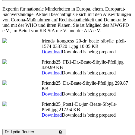
Expertin für nationale Minderheiten in Europa, ehem. Europarat-
Sachverständige. Aktuell beschäftigt sie sich mit den Auswirkungen
von Corona-Maßnahmen auf Rechtsstaatlichkeit und Demokratie
und mit der WHO und ihren Plänen. Sie ist Mitglied des MWGFD
e.V., im Beirat von KRiStA n.e.V. und der AfA e.V.
friends_kongress_20-dr_beate_sibylle_pfeil-
1574-033720-1.jpg
10.05 KB
Download
Download is being prepared
Friends25_FB1-Dr.-Beate-Sibylle-Pfeil.jpg
439.99 KB
Download
Download is being prepared
Friends25_Dr.-Beate-Sibylle-Pfeil.jpg
299.87
KB
Download
Download is being prepared
Friends25_Post1-Dr.-jur.-Beate-Sibylle-
Pfeil.jpg
217.94 KB
Download
Download is being prepared
Dr. Lydia Reutter