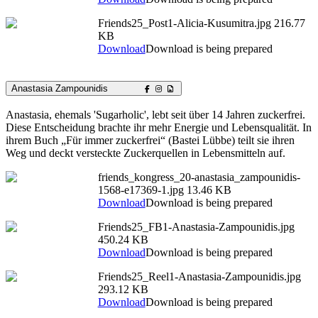
Friends25_Post1-Alicia-Kusumitra.jpg
216.77
KB
Download
Download is being prepared
Anastasia Zampounidis
Anastasia, ehemals 'Sugarholic', lebt seit über 14 Jahren zuckerfrei.
Diese Entscheidung brachte ihr mehr Energie und Lebensqualität. In
ihrem Buch „Für immer zuckerfrei“ (Bastei Lübbe) teilt sie ihren
Weg und deckt versteckte Zuckerquellen in Lebensmitteln auf.
friends_kongress_20-anastasia_zampounidis-
1568-e17369-1.jpg
13.46 KB
Download
Download is being prepared
Friends25_FB1-Anastasia-Zampounidis.jpg
450.24 KB
Download
Download is being prepared
Friends25_Reel1-Anastasia-Zampounidis.jpg
293.12 KB
Download
Download is being prepared