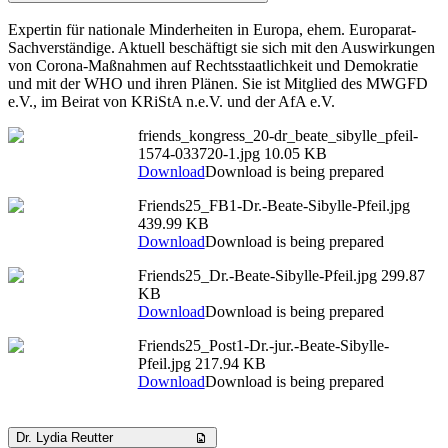
Expertin für nationale Minderheiten in Europa, ehem. Europarat-
Sachverständige. Aktuell beschäftigt sie sich mit den Auswirkungen
von Corona-Maßnahmen auf Rechtsstaatlichkeit und Demokratie
und mit der WHO und ihren Plänen. Sie ist Mitglied des MWGFD
e.V., im Beirat von KRiStA n.e.V. und der AfA e.V.
friends_kongress_20-dr_beate_sibylle_pfeil-
1574-033720-1.jpg
10.05 KB
Download
Download is being prepared
Friends25_FB1-Dr.-Beate-Sibylle-Pfeil.jpg
439.99 KB
Download
Download is being prepared
Friends25_Dr.-Beate-Sibylle-Pfeil.jpg
299.87
KB
Download
Download is being prepared
Friends25_Post1-Dr.-jur.-Beate-Sibylle-
Pfeil.jpg
217.94 KB
Download
Download is being prepared
Dr. Lydia Reutter