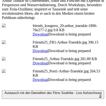
Arthur Tränkle ist Unternehmer, Autor und Forscher mit Expertise in
Frequenzen und Wasservitalisierung. Durch Workshops, besonders
zum Tesla-Oszillator, inspiriert er Tausende und teilt seine
revolutionären Ideen, die er auch in den Medien einem breiten
Publikum näherbringt.
friends_kongress_20-arthur_traenkle-1896-
76e277-2.jpg
9.8 KB
Download
Download is being prepared
Friends25_FB1-Arthur-Traenkle.jpg
396.15
KB
Download
Download is being prepared
Friends25_Arthur-Traenkle.jpg
281.89 KB
Download
Download is being prepared
Friends25_Post1-Arthur-Traenkle.jpg
204.53
KB
Download
Download is being prepared
Austausch mit den Darstellern des Films Soultribe - Live Aufzeichnung