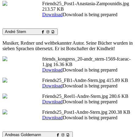
Friends25_Post1-Anastasia-Zampounidis.jpg
213.57 KB
Download
Download is being prepared
André Stern
Musiker, Redner und weltbekannter Autor. Seine Bücher wurden in
sieben Sprachen übersetzt. Er ist Botschafter der Kindheit!
friends_kongress_20-andr_stern-1569-fcaeac-
1.jpg
16.36 KB
Download
Download is being prepared
Friends25_FB1-Andre-Stern.jpg
415.89 KB
Download
Download is being prepared
Friends25_Reel1-Andre-Stern.jpg
280.6 KB
Download
Download is being prepared
Friends25_Post1-Andre-Stern.jpg
200.38 KB
Download
Download is being prepared
Andreas Goldemann