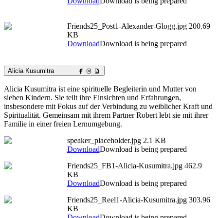
Download
Download is being prepared
Friends25_Post1-Alexander-Glogg.jpg
200.69
KB
Download
Download is being prepared
Alicia Kusumitra
Alicia Kusumitra ist eine spirituelle Begleiterin und Mutter von
sieben Kindern. Sie teilt ihre Einsichten und Erfahrungen,
insbesondere mit Fokus auf der Verbindung zu weiblicher Kraft und
Spiritualität. Gemeinsam mit ihrem Partner Robert lebt sie mit ihrer
Familie in einer freien Lernumgebung.
speaker_placeholder.jpg
2.1 KB
Download
Download is being prepared
Friends25_FB1-Alicia-Kusumitra.jpg
462.9
KB
Download
Download is being prepared
Friends25_Reel1-Alicia-Kusumitra.jpg
303.96
KB
Download
Download is being prepared