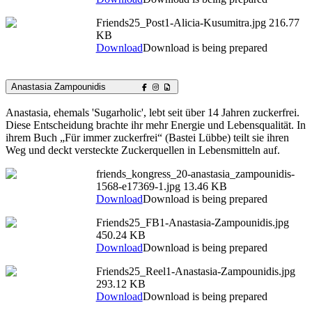
Friends25_Post1-Alicia-Kusumitra.jpg
216.77
KB
Download
Download is being prepared
Anastasia Zampounidis
Anastasia, ehemals 'Sugarholic', lebt seit über 14 Jahren zuckerfrei.
Diese Entscheidung brachte ihr mehr Energie und Lebensqualität. In
ihrem Buch „Für immer zuckerfrei“ (Bastei Lübbe) teilt sie ihren
Weg und deckt versteckte Zuckerquellen in Lebensmitteln auf.
friends_kongress_20-anastasia_zampounidis-
1568-e17369-1.jpg
13.46 KB
Download
Download is being prepared
Friends25_FB1-Anastasia-Zampounidis.jpg
450.24 KB
Download
Download is being prepared
Friends25_Reel1-Anastasia-Zampounidis.jpg
293.12 KB
Download
Download is being prepared