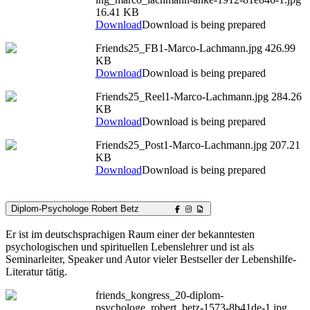
16.41 KB
Download
Download is being prepared
Friends25_FB1-Marco-Lachmann.jpg
426.99
KB
Download
Download is being prepared
Friends25_Reel1-Marco-Lachmann.jpg
284.26
KB
Download
Download is being prepared
Friends25_Post1-Marco-Lachmann.jpg
207.21
KB
Download
Download is being prepared
Diplom-Psychologe Robert Betz
Er ist im deutschsprachigen Raum einer der bekanntesten
psychologischen und spirituellen Lebenslehrer und ist als
Seminarleiter, Speaker und Autor vieler Bestseller der Lebenshilfe-
Literatur tätig.
friends_kongress_20-diplom-
psychologe_robert_betz-1573-8b41de-1.jpg