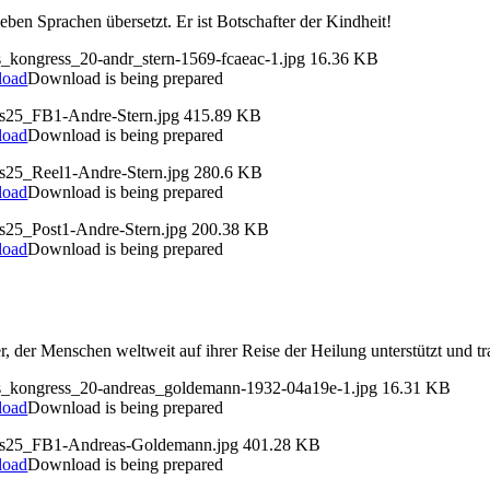
ben Sprachen übersetzt. Er ist Botschafter der Kindheit!
s_kongress_20-andr_stern-1569-fcaeac-1.jpg
16.36 KB
load
Download is being prepared
ds25_FB1-Andre-Stern.jpg
415.89 KB
load
Download is being prepared
ds25_Reel1-Andre-Stern.jpg
280.6 KB
load
Download is being prepared
ds25_Post1-Andre-Stern.jpg
200.38 KB
load
Download is being prepared
er, der Menschen weltweit auf ihrer Reise der Heilung unterstützt und t
ds_kongress_20-andreas_goldemann-1932-04a19e-1.jpg
16.31 KB
load
Download is being prepared
ds25_FB1-Andreas-Goldemann.jpg
401.28 KB
load
Download is being prepared