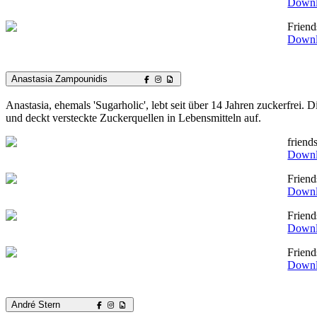
Down
Friend
Down
Anastasia Zampounidis
Anastasia, ehemals 'Sugarholic', lebt seit über 14 Jahren zuckerfrei.
und deckt versteckte Zuckerquellen in Lebensmitteln auf.
frien
Down
Frien
Down
Frien
Down
Frien
Down
André Stern