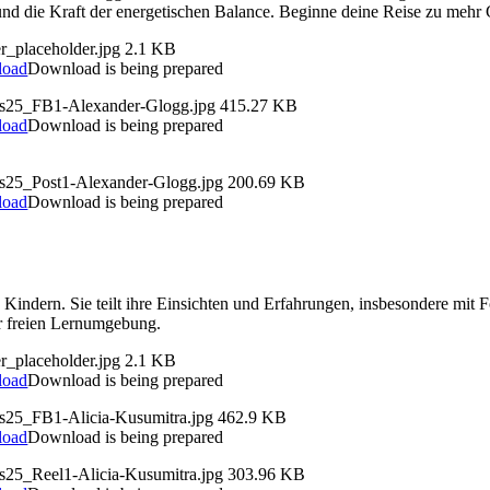
 und die Kraft der energetischen Balance. Beginne deine Reise zu mehr
r_placeholder.jpg
2.1 KB
load
Download is being prepared
ds25_FB1-Alexander-Glogg.jpg
415.27 KB
load
Download is being prepared
ds25_Post1-Alexander-Glogg.jpg
200.69 KB
load
Download is being prepared
n Kindern. Sie teilt ihre Einsichten und Erfahrungen, insbesondere mit 
er freien Lernumgebung.
r_placeholder.jpg
2.1 KB
load
Download is being prepared
ds25_FB1-Alicia-Kusumitra.jpg
462.9 KB
load
Download is being prepared
ds25_Reel1-Alicia-Kusumitra.jpg
303.96 KB