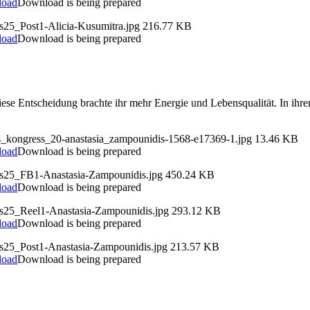
load
Download is being prepared
s25_Post1-Alicia-Kusumitra.jpg
216.77 KB
load
Download is being prepared
 Diese Entscheidung brachte ihr mehr Energie und Lebensqualität. In ih
ds_kongress_20-anastasia_zampounidis-1568-e17369-1.jpg
13.46 KB
load
Download is being prepared
ds25_FB1-Anastasia-Zampounidis.jpg
450.24 KB
load
Download is being prepared
ds25_Reel1-Anastasia-Zampounidis.jpg
293.12 KB
load
Download is being prepared
ds25_Post1-Anastasia-Zampounidis.jpg
213.57 KB
load
Download is being prepared