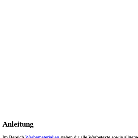
Anleitung
Im Bereich
Werbematerialien
stehen dir alle Werbetexte sowie allgem