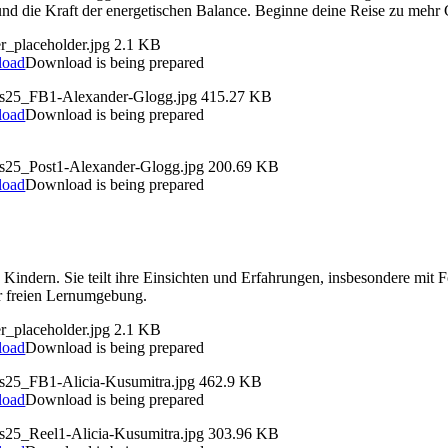
 und die Kraft der energetischen Balance. Beginne deine Reise zu mehr
r_placeholder.jpg
2.1 KB
load
Download is being prepared
ds25_FB1-Alexander-Glogg.jpg
415.27 KB
load
Download is being prepared
ds25_Post1-Alexander-Glogg.jpg
200.69 KB
load
Download is being prepared
n Kindern. Sie teilt ihre Einsichten und Erfahrungen, insbesondere mit 
er freien Lernumgebung.
r_placeholder.jpg
2.1 KB
load
Download is being prepared
ds25_FB1-Alicia-Kusumitra.jpg
462.9 KB
load
Download is being prepared
ds25_Reel1-Alicia-Kusumitra.jpg
303.96 KB