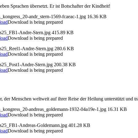
ben Sprachen übersetzt. Er ist Botschafter der Kindheit!
s_kongress_20-andr_stern-1569-fcaeac-1.jpg
16.36 KB
load
Download is being prepared
ds25_FB1-Andre-Stern.jpg
415.89 KB
load
Download is being prepared
ds25_Reel1-Andre-Stern.jpg
280.6 KB
load
Download is being prepared
ds25_Post1-Andre-Stern.jpg
200.38 KB
load
Download is being prepared
er, der Menschen weltweit auf ihrer Reise der Heilung unterstützt und t
ds_kongress_20-andreas_goldemann-1932-04a19e-1.jpg
16.31 KB
load
Download is being prepared
ds25_FB1-Andreas-Goldemann.jpg
401.28 KB
load
Download is being prepared