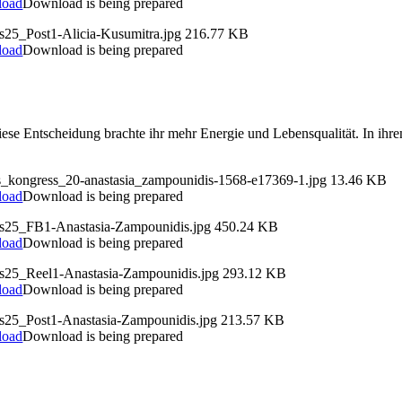
load
Download is being prepared
s25_Post1-Alicia-Kusumitra.jpg
216.77 KB
load
Download is being prepared
 Diese Entscheidung brachte ihr mehr Energie und Lebensqualität. In ih
ds_kongress_20-anastasia_zampounidis-1568-e17369-1.jpg
13.46 KB
load
Download is being prepared
ds25_FB1-Anastasia-Zampounidis.jpg
450.24 KB
load
Download is being prepared
ds25_Reel1-Anastasia-Zampounidis.jpg
293.12 KB
load
Download is being prepared
ds25_Post1-Anastasia-Zampounidis.jpg
213.57 KB
load
Download is being prepared