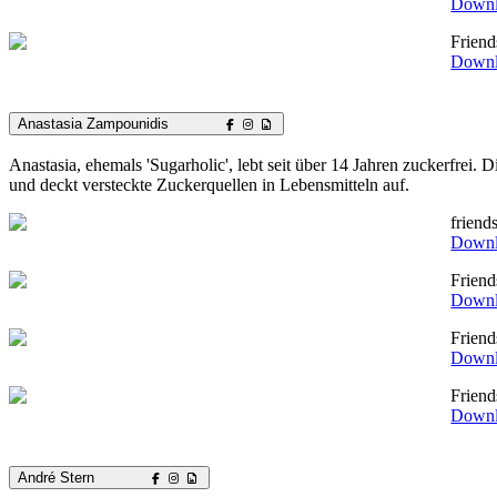
Down
Friend
Down
Anastasia Zampounidis
Anastasia, ehemals 'Sugarholic', lebt seit über 14 Jahren zuckerfrei.
und deckt versteckte Zuckerquellen in Lebensmitteln auf.
frien
Down
Frien
Down
Frien
Down
Frien
Down
André Stern