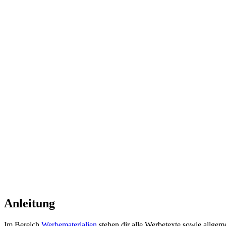
Anleitung
Im Bereich
Werbematerialien
stehen dir alle Werbetexte sowie allgem