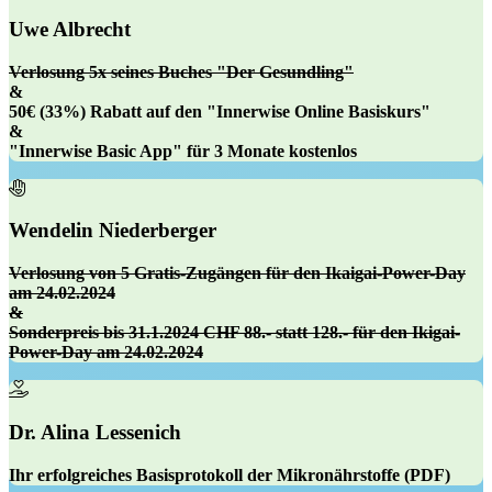
Uwe Albrecht
Verlosung 5x
seines Buches "Der Gesundling"
&
50€ (33%) Rabatt
auf den "Innerwise Online Basiskurs"
&
"Innerwise Basic App" für
3 Monate kostenlos
Wendelin Niederberger
Verlosung von
5 Gratis-Zugängen für den Ikaigai-Power-Day
am 24.02.2024
&
Sonderpreis bis 31.1.2024
CHF 88.- statt 128.-
für den
Ikigai-
Power-Day
am 24.02.2024
Dr. Alina Lessenich
Ihr erfolgreiches
Basisprotokoll der Mikronährstoffe
(PDF)