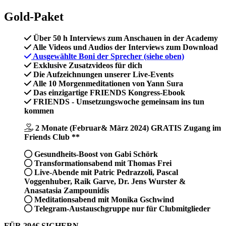
Gold-Paket
Über 50 h
Interviews zum Anschauen in der Academy
Alle Videos und Audios der Interviews
zum Download
Ausgewählte Boni der Sprecher
(siehe oben)
Exklusive Zusatzvideos
für dich
Die
Aufzeichnungen
unserer Live-Events
Alle 10
Morgenmeditationen
von Yann Sura
Das
einzigartige
FRIENDS Kongress-Ebook
FRIENDS - Umsetzungswoche
gemeinsam ins tun
kommen
2 Monate (Februar& März 2024) GRATIS Zugang im
Friends Club **
Gesundheits-Boost
von Gabi Schörk
Transformationsabend
mit Thomas Frei
Live-Abende mit
Patric Pedrazzoli, Pascal
Voggenhuber, Raik Garve, Dr. Jens Wurster &
Anasatasia Zampounidis
Meditationsabend
mit Monika Gschwind
Telegram-Austauschgruppe
nur für Clubmitglieder
FÜR 294€ SICHERN