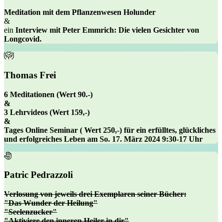
Meditation mit dem Pflanzenwesen Holunder
&
ein
Interview mit Peter Emmrich: Die vielen Gesichter von
Longcovid.
Thomas Frei
6 Meditationen (Wert 90.-)
&
3 Lehrvideos (Wert 159,-)
&
Tages Online Seminar ( Wert 250,-)
für ein erfülltes, glückliches
und erfolgreiches Leben am So. 17. März 2024 9:30-17 Uhr
Patric Pedrazzoli
Verlosung von
jeweils drei Exemplaren
seiner Bücher:
"Das Wunder der Heilung"
"Seelenzucker"
"Aktiviere den inneren Heiler in dir"