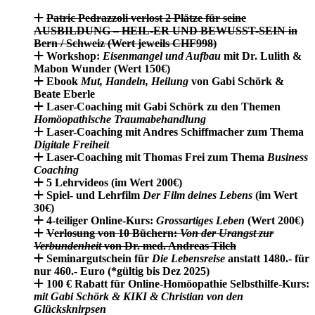
Patric Pedrazzoli
verlost 2 Plätze für seine
AUSBILDUNG – HEIL-ER UND BEWUSST-SEIN
in
Bern / Schweiz (Wert jeweils CHF998)
Workshop:
Eisenmangel und Aufbau
mit Dr. Lulith &
Mabon Wunder (Wert 150€)
Ebook
Mut, Handeln, Heilung
von Gabi Schörk &
Beate Eberle
Laser-Coaching mit Gabi Schörk
zu den Themen
Homöopathische Traumabehandlung
Laser-Coaching mit Andres Schiffmacher
zum Thema
Digitale Freiheit
Laser-Coaching mit Thomas Frei
zum Thema
Business
Coaching
5 Lehrvideos
(im Wert 200€)
Spiel- und Lehrfilm
Der Film deines Lebens
(im Wert
30€)
4-teiliger Online-Kurs:
Grossartiges Leben
(Wert 200€)
Verlosung von 10 Büchern:
Von der Urangst zur
Verbundenheit
von Dr. med. Andreas Tilch
Seminargutschein
für
Die Lebensreise
anstatt 1480.- für
nur 460.- Euro (*gültig bis Dez 2025)
100 € Rabatt für Online-Homöopathie Selbsthilfe-Kurs:
mit Gabi Schörk & KIKI & Christian von den
Glücksknirpsen