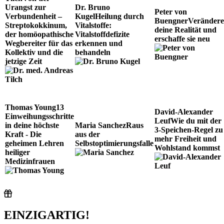
Urangst zur
Dr. Bruno
Peter von
Verbundenheit –
Kugel
Heilung durch
Buengner
Verändere
Streptokokkinum,
Vitalstoffe:
deine Realität und
der homöopathische
Vitalstoffdefizite
erschaffe sie neu
Wegbereiter für das
erkennen und
Kollektiv und die
behandeln
jetzige Zeit
Thomas Young
13
David-Alexander
Einweihungsschritte
Leuf
Wie du mit der
in deine höchste
Maria Sanchez
Raus
3-Speichen-Regel zu
Kraft - Die
aus der
mehr Freiheit und
geheimen Lehren
Selbstoptimierungsfalle
Wohlstand kommst
heiliger
Medizinfrauen
EINZIGARTIG!