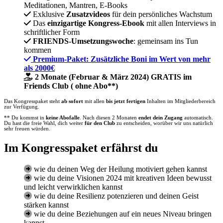
Meditationen, Mantren, E-Books
Exklusive
Zusatzvideos
für dein persönliches Wachstum
Das
einzigartige Kongress-Ebook
mit allen Interviews in
schriftlicher Form
FRIENDS-Umsetzungswoche
: gemeinsam ins Tun
kommen
Premium-Paket: Zusätzliche Boni im Wert von mehr
als 2000€
2 Monate (Februar & März 2024) GRATIS im
Friends Club ( ohne Abo**)
Das Kongresspaket steht
ab sofort
mit allen
bis jetzt
fertigen
Inhalten im Mitgliederbereich
zur Verfügung.
** Du kommst in
keine Abofalle
. Nach diesen 2 Monaten
endet dein Zugang
automatisch.
Du hast die freie Wahl, dich weiter
für
den Club
zu entscheiden, worüber wir uns natürlich
sehr freuen würden.
Im Kongresspaket erfährst du
wie du deinen Weg der Heilung motiviert gehen kannst
wie du deine Visionen 2024 mit kreativen Ideen bewusst
und leicht verwirklichen kannst
wie du deine Resilienz potenzieren und deinen Geist
stärken kannst
wie du deine Beziehungen auf ein neues Niveau bringen
kannst