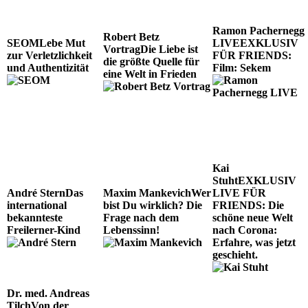
Ramon Pachernegg
Robert Betz
SEOM
Lebe Mut
LIVE
EXKLUSIV
Vortrag
Die Liebe ist
zur Verletzlichkeit
FÜR FRIENDS
die größte Quelle für
und Authentizität
Film: Sekem
eine Welt in Frieden
Kai
Stuht
EXKLUSIV
André Stern
Das
Maxim Mankevich
Wer
LIVE FÜR
international
bist Du wirklich? Die
FRIENDS
Die
bekannteste
Frage nach dem
schöne neue Welt
Freilerner-Kind
Lebenssinn!
nach Corona:
Erfahre, was jetzt
geschieht.
Dr. med. Andreas
Tilch
Von der